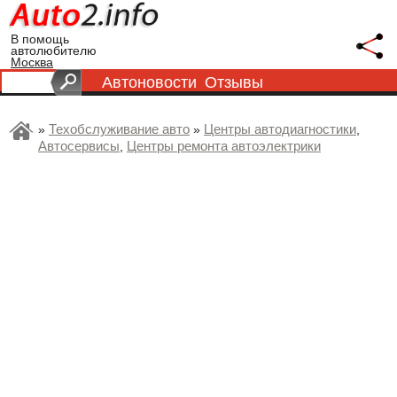
В помощь
автолюбителю
Москва
Автоновости
Отзывы
Техобслуживание авто
Центры автодиагностики
»
»
,
Автосервисы
Центры ремонта автоэлектрики
,