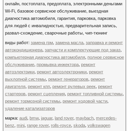
онлайн, постоплата, предоплата, электронными деньгами
Wi-Fi, базовое сервисное обслуживание, выездная
диагностика автомобиля, гарантия, парковка, парковка
для людей с инвалидностью, предварительная запись,
развал-схождение, сварочные работы, чип-тюнинг
виды работ:
замена грм
,
замена масла
,
заправка и ремонт
автокондиционера
,
запчасти и комплектующие под заказ
,
компьютерная диагностика автомобиля
,
полное сервисное
обслуживание
,
промывка инжектора
,
ремонт
автоэлектрики
,
ремонт автоэлектроники
,
ремонт
выхлопной системы
,
ремонт генераторов
,
ремонт
двигателя
,
ремонт кпп
,
ремонт рулевых реек
,
ремонт
стартеров
,
ремонт сцепления
,
ремонт топливной системы
,
ремонт тормозной системы
,
ремонт ходовой части
,
удаление катализаторов
марка:
audi
,
bmw
,
jaguar
,
land rover
,
maybach
,
mercedes-
benz
,
mini
,
range rover
,
rolls-royce
,
skoda
,
volkswagen