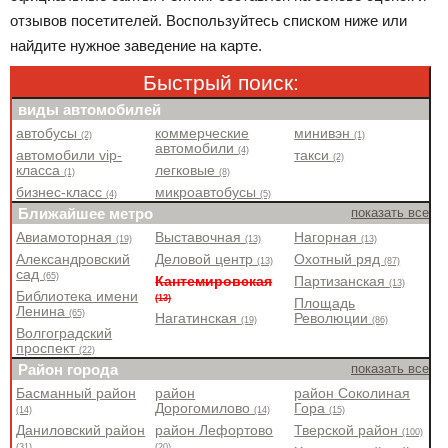
отзывов посетителей. Воспользуйтесь списком ниже или
найдите нужное заведение на карте.
Быстрый поиск:
виды автомобилей
автобусы
коммерческие
минивэн
(2)
(1)
автомобили
(4)
автомобили vip-
такси
(2)
класса
легковые
(1)
(8)
бизнес-класс
микроавтобусы
(4)
(5)
Ближайшее метро
показать все
Авиамоторная
Выставочная
Нагорная
(19)
(13)
(13)
Александровский
Деловой центр
Охотный ряд
(13)
(87)
сад
(65)
Кантемировская
Партизанская
(13)
Библиотека имени
(13)
Площадь
Ленина
(65)
Нагатинская
Революции
(19)
(86)
Волгоградский
проспект
(22)
Район города
показать все
Басманный район
район
район Соколиная
Дорогомилово
Гора
(14)
(14)
(15)
Даниловский район
район Лефортово
Тверской район
(100)
(31)
(20)