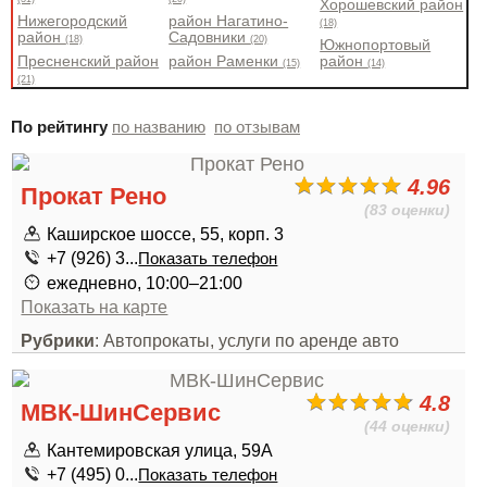
Хорошевский район
Нижегородский
район Нагатино-
(18)
район
Садовники
(18)
(20)
Южнопортовый
Пресненский район
район Раменки
район
(15)
(14)
(21)
По рейтингу
по названию
по отзывам
4.96
Прокат Рено
(83 оценки)
Каширское шоссе, 55, корп. 3
+7 (926) 3...
Показать телефон
ежедневно, 10:00–21:00
Показать на карте
Рубрики
: Автопрокаты, услуги по аренде авто
4.8
МВК-ШинСервис
(44 оценки)
Кантемировская улица, 59А
+7 (495) 0...
Показать телефон