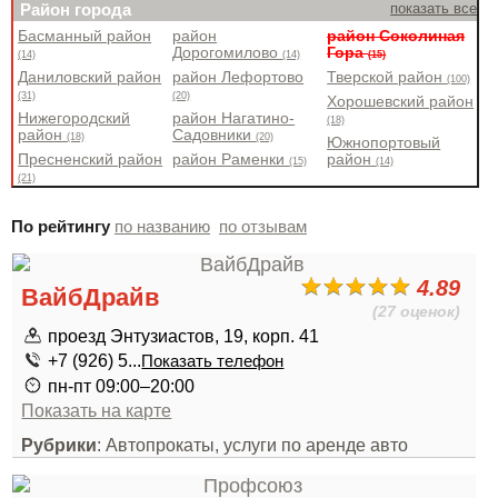
Район города
показать все
Басманный район
район
район Соколиная
Дорогомилово
Гора
(14)
(14)
(15)
Даниловский район
район Лефортово
Тверской район
(100)
(31)
(20)
Хорошевский район
Нижегородский
район Нагатино-
(18)
район
Садовники
(18)
(20)
Южнопортовый
Пресненский район
район Раменки
район
(15)
(14)
(21)
По рейтингу
по названию
по отзывам
4.89
ВайбДрайв
(27 оценок)
проезд Энтузиастов, 19, корп. 41
+7 (926) 5...
Показать телефон
пн-пт 09:00–20:00
Показать на карте
Рубрики
: Автопрокаты, услуги по аренде авто