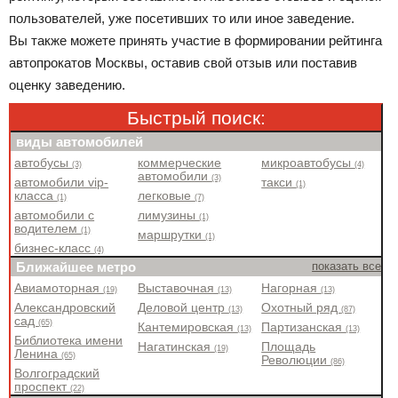
пользователей, уже посетивших то или иное заведение.
Вы также можете принять участие в формировании рейтинга
автопрокатов Москвы, оставив свой отзыв или поставив
оценку заведению.
Быстрый поиск:
виды автомобилей
автобусы
коммерческие
микроавтобусы
(3)
(4)
автомобили
(3)
автомобили vip-
такси
(1)
класса
легковые
(1)
(7)
автомобили с
лимузины
(1)
водителем
(1)
маршрутки
(1)
бизнес-класс
(4)
Ближайшее метро
показать все
Авиамоторная
Выставочная
Нагорная
(19)
(13)
(13)
Александровский
Деловой центр
Охотный ряд
(13)
(87)
сад
(65)
Кантемировская
Партизанская
(13)
(13)
Библиотека имени
Нагатинская
Площадь
(19)
Ленина
(65)
Революции
(86)
Волгоградский
проспект
(22)