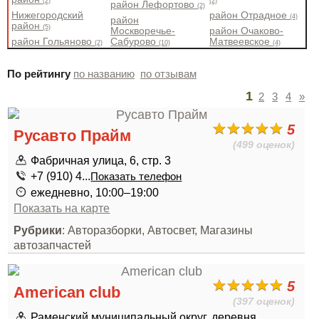
(2)
(2)
район Лефортово
(2)
Нижегородский
район Отрадное
(4)
район
район
(5)
Москворечье-
район Очаково-
район Гольяново
Сабурово
Матвеевское
(2)
(10)
(4)
По рейтингу
по названию
по отзывам
1
2
3
4
»
5
Русавто Прайм
(499 оценок)
Фабричная улица, 6, стр. 3
+7 (910) 4...
Показать телефон
ежедневно, 10:00–19:00
Показать на карте
Рубрики
: Авторазборки, Автосвет, Магазины
автозапчастей
5
American club
(397 оценок)
Раменский муниципальный округ, деревня