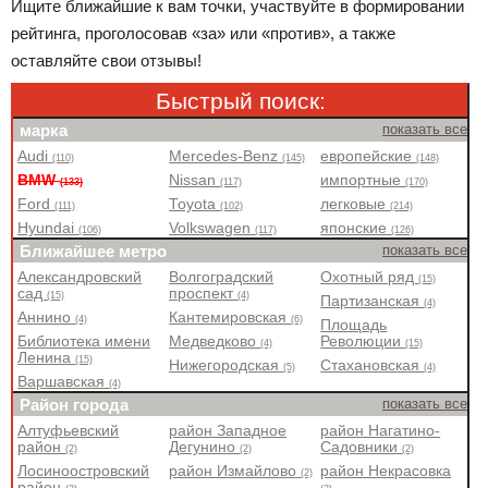
Ищите ближайшие к вам точки, участвуйте в формировании
рейтинга, проголосовав «за» или «против», а также
оставляйте свои отзывы!
Быстрый поиск:
марка
показать все
Audi
Mercedes-Benz
европейские
(110)
(145)
(148)
BMW
Nissan
импортные
(133)
(117)
(170)
Ford
Toyota
легковые
(111)
(102)
(214)
Hyundai
Volkswagen
японские
(106)
(117)
(126)
Ближайшее метро
показать все
Александровский
Волгоградский
Охотный ряд
(15)
сад
проспект
(15)
(4)
Партизанская
(4)
Аннино
Кантемировская
(4)
(6)
Площадь
Библиотека имени
Медведково
Революции
(4)
(15)
Ленина
(15)
Нижегородская
Стахановская
(5)
(4)
Варшавская
(4)
Район города
показать все
Алтуфьевский
район Западное
район Нагатино-
район
Дегунино
Садовники
(2)
(2)
(2)
Лосиноостровский
район Измайлово
район Некрасовка
(2)
район