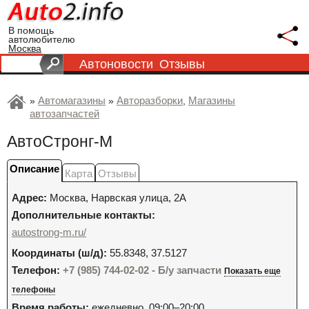
В помощь
автолюбителю
Москва
Автоновости
Отзывы
Автомагазины
Авторазборки
Магазины
»
»
,
автозапчастей
АвтоСтронг-М
Описание
Карта
Отзывы
Адрес:
Москва
,
Нарвская улица, 2А
Дополнительные контакты:
autostrong-m.ru/
Координаты (ш/д):
55.8348, 37.5127
Телефон:
+7 (985) 744-02-02 - Б/у запчасти
Показать еще
телефоны
Время работы:
ежедневно, 09:00–20:00