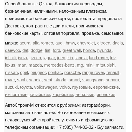
Способ оплаты: Qr-код, банковским переводом,
безналичная, наличными, наложенным платежом,
принимаются банковские карты, постоплата, предоплата
Доставка, контрактные двигатели, принимаются
банковские карты, оптовая торговля, продажа, самовывоз
марка:
acura
,
alfa romeo
,
audi
,
bmw
,
chevrolet
,
citroen
,
dacia
,
daewoo
,
daf
,
dodge
,
fiat
,
ford
,
great wall
,
honda
,
hyundai
,
infiniti
,
isuzu
,
iveco
,
jaguar
,
jeep
,
kia
,
lancia
,
land rover
,
ldv
,
lexus
,
man
,
mazda
,
mercedes-benz
,
mg
,
mini
,
mitsubishi
,
nissan
,
opel
,
peugeot
,
pontiac
,
porsche
,
range rover
,
renault
,
rover
,
saab
,
scania
,
seat
,
skoda
,
smart
,
ssangyong
,
subaru
,
suzuki
,
toyota
,
volkswagen
,
volvo
,
грузовые
,
европейские
,
импортные
,
китайские
,
корейские
,
легковые
,
японские
АвтоСтронг-М относится к рубрикам: авторазборки,
магазины автозапчастей. Во избежание возможных
недоразумений старайтесь уточнять информацию по
телефонам организации: +7 (985) 744-02-02 - Б/у запчасти,