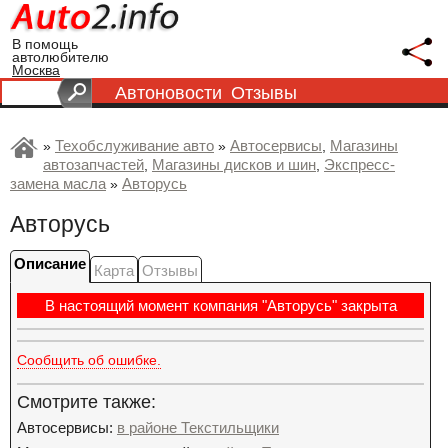
В помощь
автолюбителю
Москва
Автоновости
Отзывы
Техобслуживание авто
Автосервисы
Магазины
»
»
,
автозапчастей
Магазины дисков и шин
Экспресс-
,
,
замена масла
Авторусь
»
Авторусь
Описание
Карта
Отзывы
В настоящий момент компания "Авторусь" закрыта
Сообщить об ошибке.
Смотрите также:
Автосервисы:
в районе Текстильщики