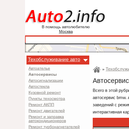
В помощь автолюбителю
Москва
Техобслуживание авто
Автоателье
Техобслужи
»
Автосервисы
Автосервис
Автосигнализации
Автостекла
Всего в этой руб
Кузовной ремонт
автосервис bmw. 
Пункты техосмотра
заведений с режи
Ремонт АКПП
Ремонт двигателей
интерактивная ка
Ремонт и заправка
автокондиционеров
Ремонт турбонагнетателей