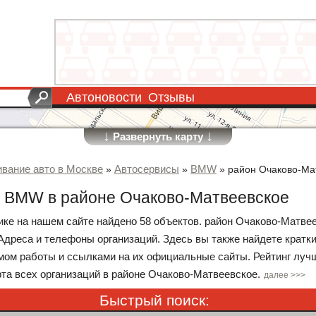
Автоновости
Отзывы
↓
↓
Развернуть карту
вание авто в Москве
Автосервисы
BMW
»
»
»
район Очаково-Ма
 BMW в районе Очаково-Матвеевское
рике на нашем сайте найдено 58 объектов. район Очаково-Матве
Адреса и телефоны организаций. Здесь вы также найдете кратк
мом работы и ссылками на их официальные сайты. Рейтинг луч
рта всех организаций в районе Очаково-Матвеевское.
далее >>>
Быстрый поиск: