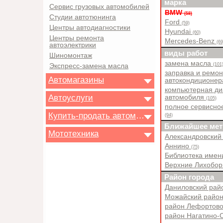
марка
Сервис грузовых автомобилей
BMW
(58)
Студии автотюнинга
Ford
(59)
Центры автодиагностики
Hyundai
(60)
Центры ремонта
Mercedes-Benz
(69
автоэлектрики
виды работ
Шиномонтаж
замена масла
(101
Экспресс-замена масла
заправка и ремон
Автомагазины
автокондиционе
компьютерная ди
Автоуслуги
автомобиля
(105)
полное сервисно
Купить-продать автомобиль
(94)
Ближайшее мет
Мототехника
Александровский
Аннино
(75)
Библиотека имен
Верхние Лихобо
Район города
Даниловский ра
Можайский райо
район Лефортов
район Нагатино-