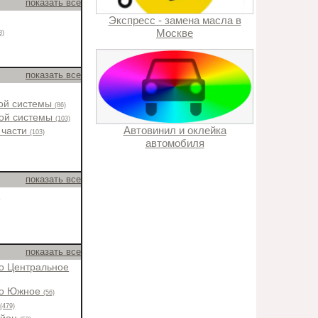
показать все
Экспресс - замена масла в
Москве
8)
показать все
ной системы
(86)
ной системы
(103)
Автовинил и оклейка
 части
(103)
автомобиля
показать все
)
показать все
о Центральное
во Южное
(56)
н
(479)