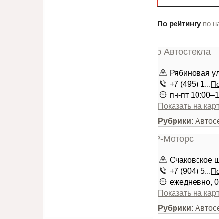
По рейтингу
по н
Рябиновая ули
+7 (495) 1...
По
пн-пт 10:00–1
Показать на кар
Рубрики
: Автос
Очаковское шо
+7 (904) 5...
По
ежедневно, 0
Показать на кар
Рубрики
: Автос