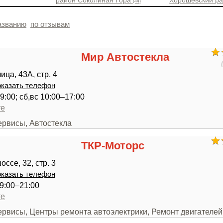
район Соколиная Гора
Хорошевский р
(44)
азванию
по отзывам
Мир Автостекла
ца, 43А, стр. 4
казать телефон
9:00; сб,вс 10:00–17:00
те
ервисы, Автостекла
ТКР-Моторс
ссе, 32, стр. 3
казать телефон
9:00–21:00
те
ервисы, Центры ремонта автоэлектрики, Ремонт двигателей