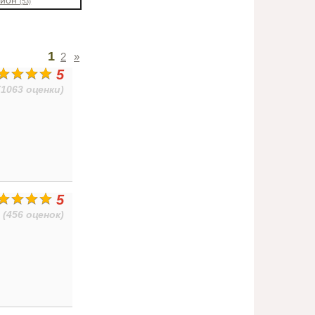
айон
(53)
1
2
»
5
(1063 оценки)
5
(456 оценок)