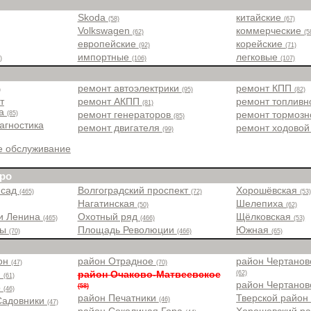
Skoda
китайские
(58)
(67)
Volkswagen
коммерческие
(62)
(5
европейские
корейские
(92)
(71)
импортные
легковые
)
(106)
(107)
ремонт автоэлектрики
ремонт КПП
)
(95)
(82)
т
ремонт АКПП
ремонт топлив
(81)
ра
(85)
ремонт генераторов
ремонт тормоз
(85)
агностика
ремонт двигателя
ремонт ходовой
(99)
е обслуживание
ро
 сад
Волгоградский проспект
Хорошёвская
(465)
(72)
(53
Нагатинская
Шелепиха
(50)
(62)
и Ленина
Охотный ряд
Щёлковская
(465)
(466)
(53)
ры
Площадь Революции
Южная
(70)
(466)
(65)
йон
район Отрадное
район Чертанов
(47)
(70)
(62)
н
район Очаково-Матвеевское
(61)
район Чертано
(58)
о
(46)
район Печатники
Тверской райо
(46)
Садовники
(47)