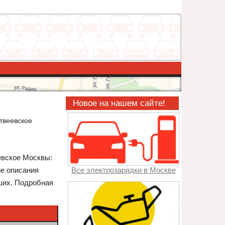
Новое на нашем сайте!
твеевское
евское Москвы:
ие описания
Все электрозарядки в Москве
ших. Подробная