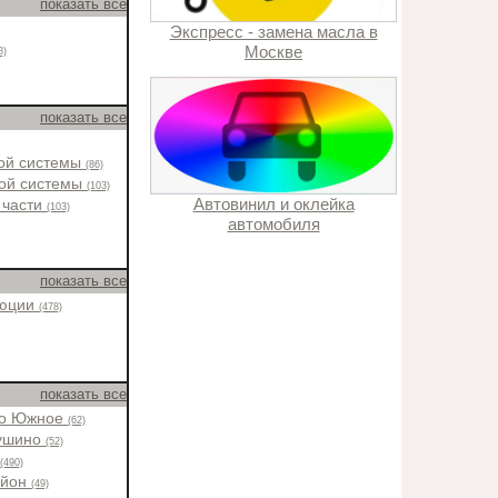
показать все
Экспресс - замена масла в
Москве
8)
показать все
ной системы
(86)
ной системы
(103)
Автовинил и оклейка
 части
(103)
автомобиля
показать все
люции
(478)
показать все
во Южное
(62)
ушино
(52)
н
(490)
айон
(49)