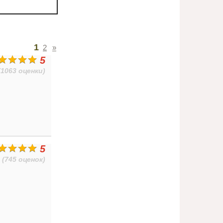
1
2
»
5
(1063 оценки)
5
(745 оценок)