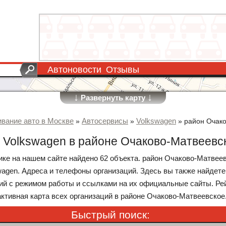
Автоновости
Отзывы
↓
↓
Развернуть карту
вание авто в Москве
Автосервисы
Volkswagen
»
»
»
район Очак
 Volkswagen в районе Очаково-Матвеевс
рике на нашем сайте найдено 62 объекта. район Очаково-Матвее
wagen. Адреса и телефоны организаций. Здесь вы также найдете
ий с режимом работы и ссылками на их официальные сайты. Ре
ктивная карта всех организаций в районе Очаково-Матвеевское
Быстрый поиск: