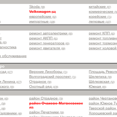
Skoda
китайские
(58)
(67)
Volkswagen
коммерческие
(62)
(5
европейские
корейские
(92)
(71)
импортные
легковые
)
(106)
(107)
ремонт автоэлектрики
ремонт КПП
)
(95)
(82)
т
ремонт АКПП
ремонт топлив
(81)
ра
(85)
ремонт генераторов
ремонт тормоз
(85)
агностика
ремонт двигателя
ремонт ходовой
(99)
е обслуживание
ро
 сад
Верхние Лихоборы
Площадь Рево
(477)
(71)
Волгоградский проспект
Шелепиха
(71)
(56)
и Ленина
Отрадное
Щёлковская
(477)
(56)
(52)
вского
Охотный ряд
Южная
(55)
(478)
(65)
йон
район Отрадное
район Чертано
(45)
(79)
н
район Очаково-Матвеевское
район Южное Т
(59)
(62)
о
Тверской райо
(46)
район Печатники
(56)
Садовники
Хорошевский р
(46)