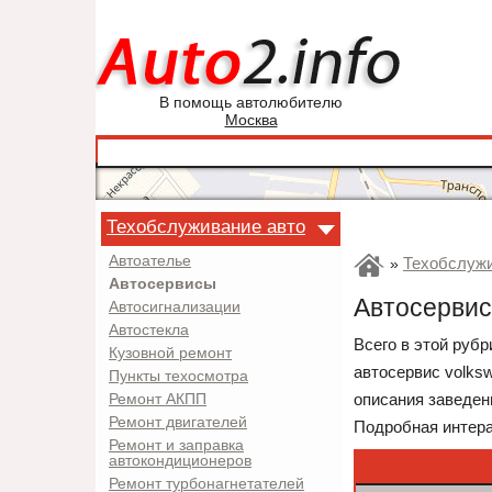
В помощь автолюбителю
Москва
Техобслуживание авто
Автоателье
Техобслужи
»
Автосервисы
Автосервис
Автосигнализации
Автостекла
Всего в этой руб
Кузовной ремонт
автосервис volks
Пункты техосмотра
описания заведен
Ремонт АКПП
Ремонт двигателей
Подробная интера
Ремонт и заправка
автокондиционеров
Ремонт турбонагнетателей