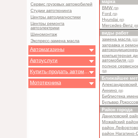
марка
Сервис грузовых автомобилей
BMW
(58)
Студии автотюнинга
Ford
(59)
Центры автодиагностики
Hyundai
(60)
Центры ремонта
Mercedes-Benz
(69
автоэлектрики
виды работ
Шиномонтаж
замена масла
(101
Экспресс-замена масла
заправка и ремон
Автомагазины
автокондиционе
компьютерная ди
Автоуслуги
автомобиля
(105)
полное сервисно
Купить-продать автомобиль
(94)
Ближайшее мет
Мототехника
Александровский
Аннино
(84)
Библиотека имен
Бульвар Рокоссо
Район города
Даниловский ра
Можайский райо
район Лефортов
район Нагатино-