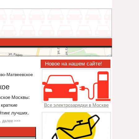
Новое на нашем сайте!
ово-Матвеевское
кое
вское Москвы:
 краткие
Все электрозарядки в Москве
йтинг лучших.
.
далее >>>