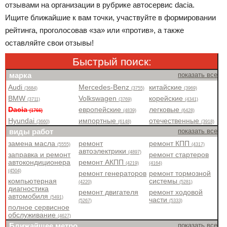
отзывами на организации в рубрике автосервис dacia.
Ищите ближайшие к вам точки, участвуйте в формировании
рейтинга, проголосовав «за» или «против», а также
оставляйте свои отзывы!
Быстрый поиск:
марка
показать все
Audi
Mercedes-Benz
китайские
(3684)
(3755)
(3969)
BMW
Volkswagen
корейские
(3711)
(3769)
(4341)
Dacia
европейские
легковые
(1766)
(4839)
(6428)
Hyundai
импортные
отечественные
(3660)
(6148)
(3918)
виды работ
показать все
замена масла
ремонт
ремонт КПП
(5555)
(4317)
автоэлектрики
(4897)
заправка и ремонт
ремонт стартеров
автокондиционера
ремонт АКПП
(4219)
(4164)
(4504)
ремонт генераторов
ремонт тормозной
компьютерная
системы
(4220)
(5281)
диагностика
ремонт двигателя
ремонт ходовой
автомобиля
(5491)
части
(5267)
(5333)
полное сервисное
обслуживание
(4627)
Ближайшее метро
показать все