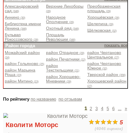
Александровский
Верхние Лихоборы
Преображенская
сад
площадь
(346)
(26)
(29)
Аннино
Народное
Хорошёвская
(30)
(26)
Ополчение
(26)
Библиотека имени
Шелепиха
(29)
Ленина
Охотный ряд
(346)
(346)
Щёлковская
(32)
Бульвар
Площадь
Рокоссовского
Революции
(28)
(346)
Район города
показать все
Можайский район
район Отрадное
район Чертаново
(29)
Центральное
(24)
(27)
район Печатники
(22)
район Гольяново
район Чертаново
(25)
район
Южное
(32)
район Марьина
Текстильщики
(21)
Роща
Тверской район
(23)
(356)
район Хорошево-
район Митино
Мневники
Хорошевский район
(23)
(29)
(27)
По рейтингу
по названию
по отзывам
1
2
3
4
5
6
...
»
5
Кволити Моторс
(4046 оценок)