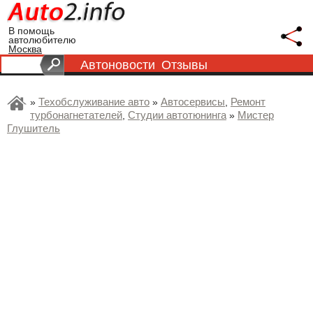
В помощь
автолюбителю
Москва
Автоновости
Отзывы
Техобслуживание авто
Автосервисы
Ремонт
»
»
,
турбонагнетателей
Студии автотюнинга
Мистер
,
»
Глушитель