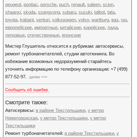
peugeot
,
pontiac
,
porsche
,
puch
,
renault
,
saleen
,
scion
,
shaanxi
,
skoda
,
ssangyong
,
subaru
,
suzuki
,
talbot
,
tata
,
toyota
,
trabant
,
venturi
,
volkswagen
,
volvo
,
wartburg
,
ваз
,
газ
,
европейские
,
импортные
,
китайские
,
корейские
,
лада
,
легковые
,
отечественные
,
японские
Мистер Глушитель относится к рубрикам: автосервисы,
ремонт турбонагнетателей, студии автотюнинга. Во
избежание возможных недоразумений старайтесь
уточнять информацию по телефону организации: +7 (499)
877-52-97.
далее >>>
Сообщить об ошибке.
Смотрите также:
Автосервисы:
в районе Текстильщики
,
у метро
Нижегородская
,
у метро Текстильщики
,
у метро
Текстильщики
Ремонт турбонагнетателей:
в районе Текстильщики
,
у