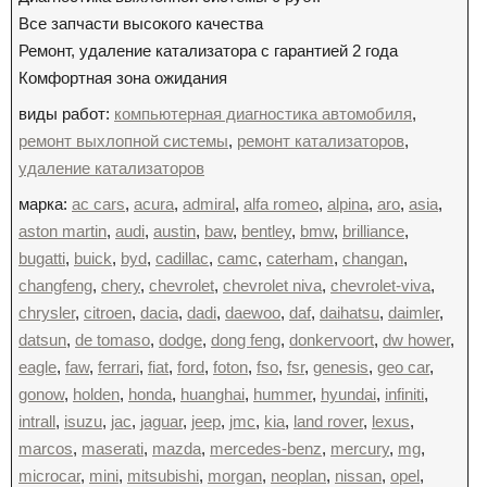
Все запчасти высокого качества
Ремонт, удаление катализатора с гарантией 2 года
Комфортная зона ожидания
виды работ:
компьютерная диагностика автомобиля
,
ремонт выхлопной системы
,
ремонт катализаторов
,
удаление катализаторов
марка:
ac cars
,
acura
,
admiral
,
alfa romeo
,
alpina
,
aro
,
asia
,
aston martin
,
audi
,
austin
,
baw
,
bentley
,
bmw
,
brilliance
,
bugatti
,
buick
,
byd
,
cadillac
,
camc
,
caterham
,
changan
,
changfeng
,
chery
,
chevrolet
,
chevrolet niva
,
chevrolet-viva
,
chrysler
,
citroen
,
dacia
,
dadi
,
daewoo
,
daf
,
daihatsu
,
daimler
,
datsun
,
de tomaso
,
dodge
,
dong feng
,
donkervoort
,
dw hower
,
eagle
,
faw
,
ferrari
,
fiat
,
ford
,
foton
,
fso
,
fsr
,
genesis
,
geo car
,
gonow
,
holden
,
honda
,
huanghai
,
hummer
,
hyundai
,
infiniti
,
intrall
,
isuzu
,
jac
,
jaguar
,
jeep
,
jmc
,
kia
,
land rover
,
lexus
,
marcos
,
maserati
,
mazda
,
mercedes-benz
,
mercury
,
mg
,
microcar
,
mini
,
mitsubishi
,
morgan
,
neoplan
,
nissan
,
opel
,