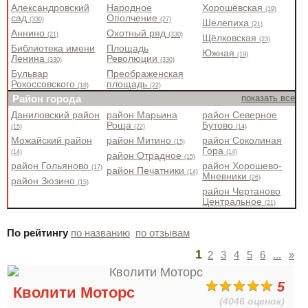
Александровский
Народное
Хорошёвская
(19)
сад
Ополчение
(330)
(27)
Шелепиха
(21)
Аннино
Охотный ряд
(21)
(330)
Щёлковская
(23)
Библиотека имени
Площадь
Южная
(19)
Ленина
Революции
(330)
(330)
Бульвар
Преображенская
Рокоссовского
площадь
(18)
(22)
Район города
показать все
Даниловский район
район Марьина
район Северное
Роща
Бутово
(15)
(22)
(14)
Можайский район
район Митино
район Соколиная
(15)
Гора
(14)
(14)
район Отрадное
(15)
район Гольяново
район Хорошево-
(17)
район Печатники
(14)
Мневники
(26)
район Зюзино
(15)
район Чертаново
Центральное
(21)
По рейтингу
по названию
по отзывам
1
2
3
4
5
6
...
»
5
Кволити Моторс
(4046 оценок)