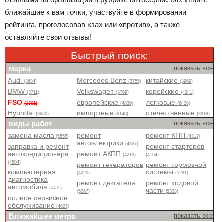
ближайшие к вам точки, участвуйте в формировании
рейтинга, проголосовав «за» или «против», а также
оставляйте свои отзывы!
Быстрый поиск:
марка
показать все
Audi
Mercedes-Benz
китайские
(3684)
(3755)
(3969)
BMW
Volkswagen
корейские
(3711)
(3769)
(4341)
FSO
европейские
легковые
(1361)
(4839)
(6428)
Hyundai
импортные
отечественные
(3660)
(6148)
(3918)
виды работ
показать все
замена масла
ремонт
ремонт КПП
(5555)
(4317)
автоэлектрики
(4897)
заправка и ремонт
ремонт стартеров
автокондиционера
ремонт АКПП
(4219)
(4164)
(4504)
ремонт генераторов
ремонт тормозной
компьютерная
системы
(4220)
(5281)
диагностика
ремонт двигателя
ремонт ходовой
автомобиля
(5491)
части
(5267)
(5333)
полное сервисное
обслуживание
(4627)
Ближайшее метро
показать все