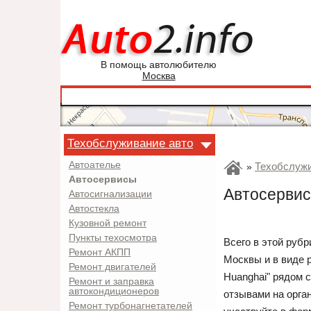
В помощь автолюбителю
Москва
Техобслуживание авто
Автоателье
Техобслужи
»
Автосервисы
Автосервис
Автосигнализации
Автостекла
Кузовной ремонт
Пункты техосмотра
Всего в этой рубр
Ремонт АКПП
Москвы и в виде 
Ремонт двигателей
Huanghai" рядом 
Ремонт и заправка
автокондиционеров
отзывами на орга
Ремонт турбонагнетателей