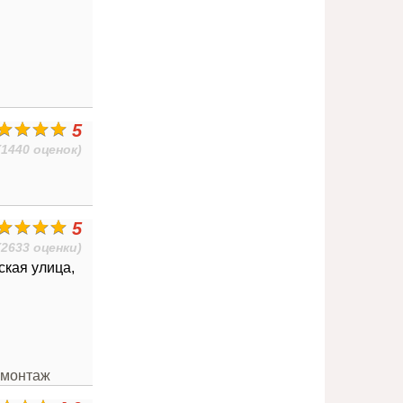
5
(1440 оценок)
5
(2633 оценки)
ская улица,
омонтаж