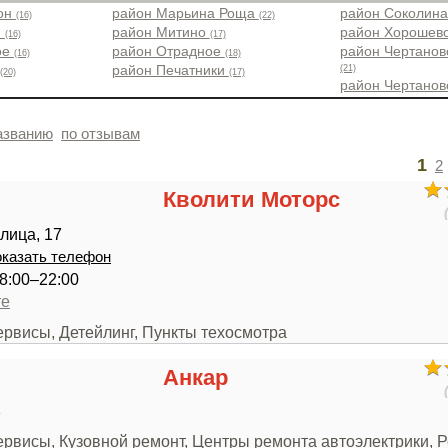
йон
район Марьина Роща
район Соколин
(16)
(22)
н
район Митино
район Хорошев
(16)
(17)
ое
район Отрадное
район Чертанов
(16)
(18)
(21)
район Печатники
(20)
(17)
район Чертано
азванию
по отзывам
1
2
Кволити Моторс
лица, 17
казать телефон
8:00–22:00
те
ервисы, Детейлинг, Пункты техосмотра
Анкар
3
ервисы, Кузовной ремонт, Центры ремонта автоэлектрики, 