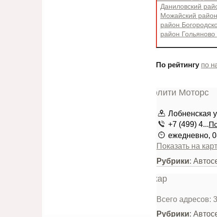
Даниловский ра
Можайский райо
район Богородск
район Гольяново
По рейтингу
по н
Лобненская у
+7 (499) 4...
По
ежедневно, 0
Показать на кар
Рубрики
: Автос
Всего адресов: 
Рубрики
: Автос