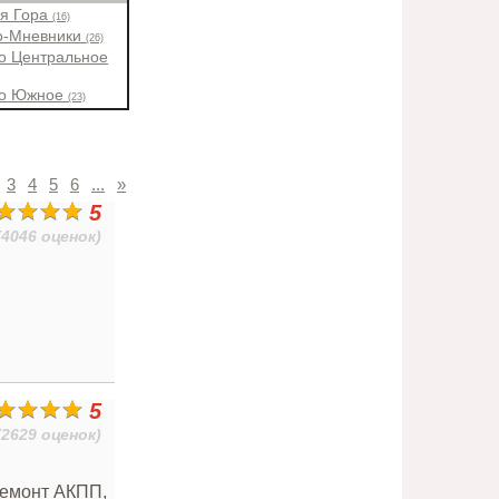
ая Гора
(16)
о-Мневники
(26)
о Центральное
во Южное
(23)
3
4
5
6
...
»
5
(4046 оценок)
5
(2629 оценок)
Ремонт АКПП,