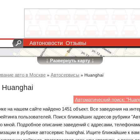
Автоновости
Отзывы
↓
↓
Развернуть карту
вание авто в Москве
Автосервисы
»
»
Huanghai
 Huanghai
Автоматический поиск: "Huang
ике на нашем сайте найдено 1451 объект. Все заведения на инте
рейтинга пользователей. Поиск ближайших адресов рубрики "Ав
со мной. Подробное описание заведений с адресами, телефонами
низации в рубрике автосервис huanghai. Ищите ближайшие к вам 