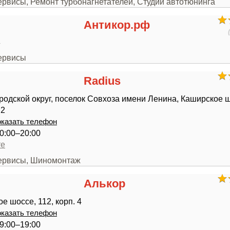
ервисы, Ремонт турбонагнетателей, Студии автотюнинга
Антикор.рф
4
сервисы
Radius
родской округ, поселок Совхоза имени Ленина, Каширское ш
 2
казать телефон
0:00–20:00
те
сервисы, Шиномонтаж
Алькор
е шоссе, 112, корп. 4
казать телефон
9:00–19:00