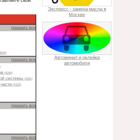
ставляйте свои
Экспресс - замена масла в
Москве
показать все
3918)
Автовинил и оклейка
показать все
автомобиля
)
ов
(4164)
ной системы
(5281)
 части
(5333)
показать все
)
показать все