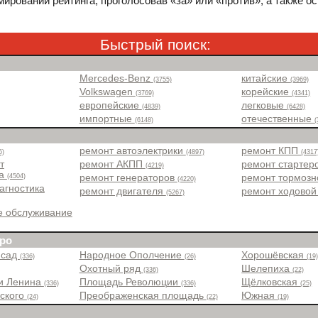
ировании рейтинга, проголосовав «за» или «против», а также о
Быстрый поиск:
Mercedes-Benz
китайские
(3755)
(3969)
Volkswagen
корейские
(3769)
(4341)
европейские
легковые
(4839)
(6428)
импортные
отечественные
(6148)
(
ремонт автоэлектрики
ремонт КПП
5)
(4897)
(4317
т
ремонт АКПП
ремонт стартер
(4219)
ра
(4504)
ремонт генераторов
ремонт тормоз
(4220)
агностика
ремонт двигателя
ремонт ходовой
(5267)
е обслуживание
ро
 сад
Народное Ополчение
Хорошёвская
(336)
(26)
(19
Охотный ряд
Шелепиха
(336)
(22)
и Ленина
Площадь Революции
Щёлковская
(336)
(336)
(25)
вского
Преображенская площадь
Южная
(24)
(22)
(19)