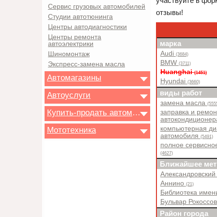
участвуйте в форм
Сервис грузовых автомобилей
отзывы!
Студии автотюнинга
Центры автодиагностики
Центры ремонта
марка
автоэлектрики
Audi
Шиномонтаж
(3684)
BMW
Экспресс-замена масла
(3711)
Huanghai
(1451)
Автомагазины
Hyundai
(3660)
виды работ
Автоуслуги
замена масла
(555
Купить-продать автомобиль
заправка и ремон
автокондиционе
компьютерная ди
Мототехника
автомобиля
(5491)
полное сервисно
(4627)
Ближайшее мет
Александровский
Аннино
(21)
Библиотека имен
Бульвар Рокоссо
Район города