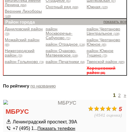
Библиотека имени
Отрадное
Щёлковская
(81)
(97)
Ленина
(664)
Охотный ряд
Южная
(668)
(105)
Верхние Лихоборы
(149)
Район города
показать все
Даниловский район
район
район Чертаново
Москворечье-
Центральное
(70)
(108)
Сабурово
(71)
Можайский район
район Чертаново
район Отрадное
Южное
(95)
(134)
(85)
Нижегородский
район Очаково-
район Южное
район
Матвеевское
Тушино
(70)
(106)
(75)
район Гольяново
район Печатники
Тверской район
(74)
(94)
(685)
Хорошевский
район
(85)
По рейтингу
по названию
1
2
»
5
МБРУС
(4541 оценка)
Ленинградский проспект, 39А
+7 (495) 1...
Показать телефон