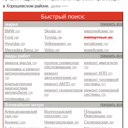
в Хорошевском районе.
далее >>>
Быстрый поиск:
марка
показать все
BMW
Skoda
европейские
(53)
(48)
(66)
Ford
Toyota
импортные
(48)
(48)
(85)
Hyundai
Volkswagen
китайские
(50)
(49)
(54)
Mercedes-Benz
Volvo
корейские
(60)
(49)
(53)
виды работ
показать все
замена масла
полное сервисное
ремонт двигателя
(78)
обслуживание
(65)
(75)
заправка и ремонт
автокондиционера
ремонт
ремонт КПП
(57)
автоэлектрики
(70)
(68)
ремонт топливной
компьютерная
ремонт АКПП
системы
(63)
(57)
диагностика
ремонт генераторов
ремонт тормозной
автомобиля
(79)
системы
(62)
(78)
полировка
(57)
Ближайшее метро
показать все
Александровский
Волгоградский
Площадь
сад
проспект
Революции
(664)
(119)
(666)
Аннино
Нижегородская
Селигерская
(126)
(84)
(90)