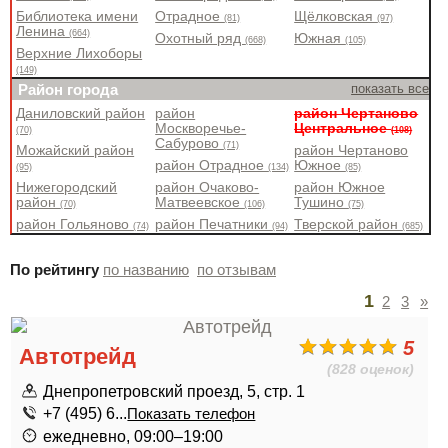
Библиотека имени
Отрадное
Щёлковская
(81)
(97)
Ленина
(664)
Охотный ряд
Южная
(668)
(105)
Верхние Лихоборы
(149)
Район города
показать все
Даниловский район
район
район Чертаново
Москворечье-
Центральное
(70)
(108)
Сабурово
(71)
Можайский район
район Чертаново
район Отрадное
Южное
(95)
(134)
(85)
Нижегородский
район Очаково-
район Южное
район
Матвеевское
Тушино
(70)
(106)
(75)
район Гольяново
район Печатники
Тверской район
(74)
(94)
(685)
По рейтингу
по названию
по отзывам
1
2
3
»
5
Автотрейд
(828 оценок)
Днепропетровский проезд, 5, стр. 1
+7 (495) 6...
Показать телефон
ежедневно, 09:00–19:00