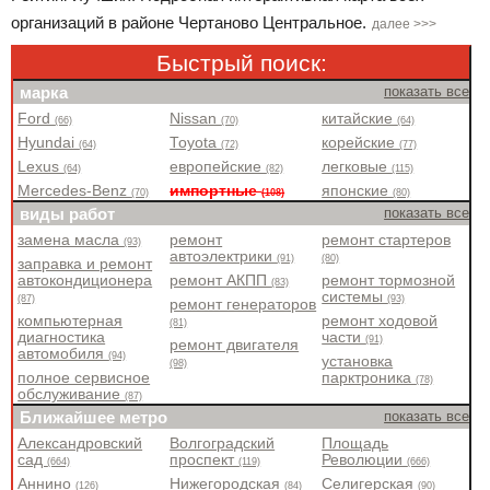
организаций в районе Чертаново Центральное.
далее >>>
Быстрый поиск:
марка
показать все
Ford
Nissan
китайские
(66)
(70)
(64)
Hyundai
Toyota
корейские
(64)
(72)
(77)
Lexus
европейские
легковые
(64)
(82)
(115)
Mercedes-Benz
импортные
японские
(70)
(108)
(80)
виды работ
показать все
замена масла
ремонт
ремонт стартеров
(93)
автоэлектрики
(91)
(80)
заправка и ремонт
автокондиционера
ремонт АКПП
ремонт тормозной
(83)
системы
(87)
(93)
ремонт генераторов
компьютерная
ремонт ходовой
(81)
диагностика
части
(91)
ремонт двигателя
автомобиля
(94)
установка
(98)
полное сервисное
парктроника
(78)
обслуживание
(87)
Ближайшее метро
показать все
Александровский
Волгоградский
Площадь
сад
проспект
Революции
(664)
(119)
(666)
Аннино
Нижегородская
Селигерская
(126)
(84)
(90)