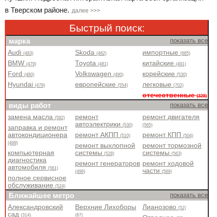
в Тверском районе.
далее >>>
Быстрый поиск:
марка
показать все
Audi
Skoda
импортные
(483)
(482)
(685)
BMW
Toyota
китайские
(479)
(481)
(491)
Ford
Volkswagen
корейские
(480)
(490)
(530)
Hyundai
европейские
легковые
(479)
(554)
(702)
отечественные
(328)
виды работ
показать все
замена масла
ремонт
ремонт двигателя
(582)
автоэлектрики
(530)
(565)
заправка и ремонт
автокондиционера
ремонт АКПП
ремонт КПП
(510)
(504)
(499)
ремонт выхлопной
ремонт тормозной
компьютерная
системы
системы
(528)
(563)
диагностика
ремонт генераторов
ремонт ходовой
автомобиля
(561)
части
(496)
(569)
полное сервисное
обслуживание
(524)
Ближайшее метро
показать все
Александровский
Верхние Лихоборы
Лианозово
(52)
сад
(314)
(87)