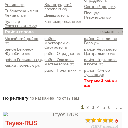
Отрадное
(57)
Аннино
Волгоградский
(83)
Охотный ряд
(317)
проспект
(58)
Библиотека имени
Площадь
Ленина
Давыдково
(314)
(52)
Революции
(314)
Бульвар
Кантемировская
(58)
Рокоссовского
(52)
Район города
показать все
Можайский район
район
район Соколиная
Москворечье-
Гора
(56)
(53)
Сабурово
(46)
район Выхино-
район Чертаново
Жулебино
район Отрадное
Центральное
(45)
(84)
(58)
район Гольяново
район Очаково-
район Чертаново
(50)
Матвеевское
Южное
(67)
(54)
район Люблино
(45)
район Печатники
район Южное
(74)
Тушино
(51)
Тверской район
(328)
По рейтингу
по названию
по отзывам
1
2
3
4
5
6
...
»
5
Teyes-RUS
(1573 оценки)