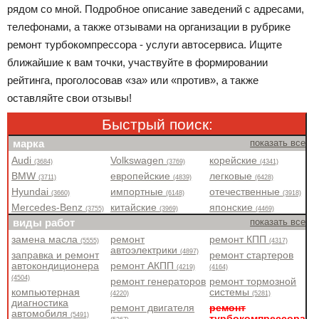
рядом со мной. Подробное описание заведений с адресами,
телефонами, а также отзывами на организации в рубрике
ремонт турбокомпрессора - услуги автосервиса. Ищите
ближайшие к вам точки, участвуйте в формировании
рейтинга, проголосовав «за» или «против», а также
оставляйте свои отзывы!
Быстрый поиск:
марка
показать все
Audi
Volkswagen
корейские
(3684)
(3769)
(4341)
BMW
европейские
легковые
(3711)
(4839)
(6428)
Hyundai
импортные
отечественные
(3660)
(6148)
(3918)
Mercedes-Benz
китайские
японские
(3755)
(3969)
(4469)
виды работ
показать все
замена масла
ремонт
ремонт КПП
(5555)
(4317)
автоэлектрики
(4897)
заправка и ремонт
ремонт стартеров
автокондиционера
ремонт АКПП
(4219)
(4164)
(4504)
ремонт генераторов
ремонт тормозной
компьютерная
системы
(4220)
(5281)
диагностика
ремонт двигателя
ремонт
автомобиля
(5491)
турбокомпрессора