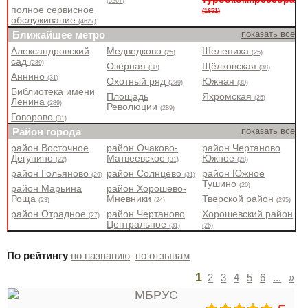
(5267)
полное сервисное
(1651)
обслуживание
(4627)
Ближайшее метро
показать все
Александровский
Медведково
Шелепиха
(25)
(25)
сад
(289)
Озёрная
Щёлковская
(38)
(38)
Аннино
(31)
Охотный ряд
Южная
(289)
(30)
Библиотека имени
Площадь
Яхромская
(25)
Ленина
(289)
Революции
(289)
Говорово
(31)
Район города
показать все
район Восточное
район Очаково-
район Чертаново
Дегунино
Матвеевское
Южное
(22)
(31)
(28)
район Гольяново
район Солнцево
район Южное
(29)
(31)
Тушино
(20)
район Марьина
район Хорошево-
Роща
Мневники
Тверской район
(23)
(24)
(295)
район Отрадное
район Чертаново
Хорошевский район
(27)
Центральное
(31)
(26)
По рейтингу
по названию
по отзывам
1
2
3
4
5
6
...
»