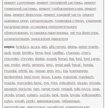
ремонт сцепления
,
ремонт топливной системы
,
ремонт
тормозной системы
,
ремонт турбокомпрессора
,
ремонт
фар
,
ремонт форсунок
,
ремонт ходовой части
,
ремонт
шаровых опор
,
сигнализация
,
тонировка стекол
,
удаление
катализаторов
,
установка дополнительного
оборудования
,
установка парктроника
,
чистка форсунок
,
шумоизоляция
,
эндоскопия двигателя
марка:
lynk&co
,
acura
,
aito
,
alfa romeo
,
alpina
,
aston martin
,
audi
,
avatr
,
bentley
,
bmw
,
byd
,
cadillac
,
changan
,
chery
,
chevrolet
,
chrysler
,
dodge
,
exeed
,
ferrari
,
fiat
,
ford
,
ford cargo
,
gac motor
,
geely
,
genesis
,
gmc
,
great wall
,
haval
,
honda
,
hyundai
,
infiniti
,
jac
,
jaguar
,
jeep
,
jmc
,
kia
,
koenigsegg
,
lamborghini
,
land rover
,
lexus
,
li auto
,
maserati
,
maybach
,
mazda
,
mercedes-benz
,
mg
,
mini
,
mitsubishi
,
nissan
,
omoda
,
peugeot
,
porsche
,
ram
,
range rover
,
renault
,
rolls-royce
,
seat
,
skoda
,
smart
,
subaru
,
suzuki
,
tank
,
tesla
,
toyota
,
volkswagen
,
volvo
,
voyah
,
zeekr
,
американские
,
гибридные
,
европейские
,
импортные
,
китайские
,
коммерческие
,