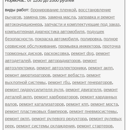
Нормочас: от 1200 до 2000 рублей
виды работ:
бронирование пленкой
,
восстановление
рычагов
,
замена грм
,
замена масла
,
заправка и ремонт
автокондиционера
,
запчасти и комплектующие под заказ
,
компьютерная диагностика автомобиля
,
подушек
безопасности
,
покраска автомобиля
,
полировка
,
полное
сервисное обслуживание
,
промывка инжектора
,
проточка
тормозных дисков
,
раскоксовка
,
ремонт dsg
,
ремонт
автодеталей
,
ремонт авторадиаторов
,
ремонт
автоэлектрики
,
ремонт автоэлектроники
,
ремонт акпп
,
ремонт амортизаторов
,
ремонт вебасто
,
ремонт
выхлопной системы
,
ремонт гбц
,
ремонт генераторов
,
ремонт гидроусилителя руля
,
ремонт двигателя
,
ремонт
деталей акпп
,
ремонт карбюраторов
,
ремонт карданных
валов
,
ремонт катализаторов
,
ремонт кпп
,
ремонт моста
,
ремонт пластиковых бамперов
,
ремонт пневмосистемы
,
ремонт ркпп
,
ремонт рулевого редуктора
,
ремонт рулевых
реек
,
ремонт системы охлаждения
,
ремонт стартеров
,