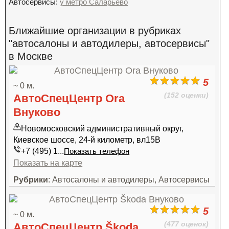
Автосервисы:
у метро Саларьево
Ближайшие организации в рубриках
"автосалоны и автодилеры, автосервисы"
в Москве
5
~ 0 м.
(152 оценки)
АвтоСпецЦентр Ora
Внуково
Новомосковский административный округ,
Киевское шоссе, 24-й километр, вл15В
+7 (495) 1...
Показать телефон
Показать на карте
Рубрики
: Автосалоны и автодилеры, Автосервисы
5
~ 0 м.
(477 оценок)
АвтоСпецЦентр Škoda