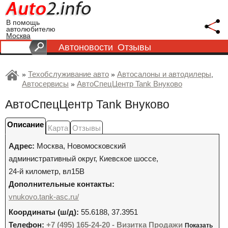
В помощь
автолюбителю
Москва
Автоновости
Отзывы
Техобслуживание авто
Автосалоны и автодилеры
»
»
,
Автосервисы
АвтоСпецЦентр Tank Внуково
»
АвтоСпецЦентр Tank Внуково
Описание
Карта
Отзывы
Адрес:
Москва
,
Новомосковский
административный округ, Киевское шоссе,
24-й километр, вл15В
Дополнительные контакты:
vnukovo.tank-asc.ru/
Координаты (ш/д):
55.6188, 37.3951
Телефон:
+7 (495) 165-24-20 - Визитка Продажи
Показать