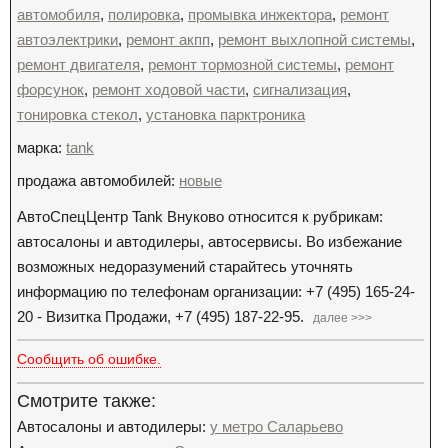
автомобиля
,
полировка
,
промывка инжектора
,
ремонт
автоэлектрики
,
ремонт акпп
,
ремонт выхлопной системы
,
ремонт двигателя
,
ремонт тормозной системы
,
ремонт
форсунок
,
ремонт ходовой части
,
сигнализация
,
тонировка стекол
,
установка парктроника
марка:
tank
продажа автомобилей:
новые
АвтоСпецЦентр Tank Внуково относится к рубрикам:
автосалоны и автодилеры, автосервисы. Во избежание
возможных недоразумений старайтесь уточнять
информацию по телефонам организации: +7 (495) 165-24-
20 - Визитка Продажи, +7 (495) 187-22-95.
далее >>>
Сообщить об ошибке.
Смотрите также:
Автосалоны и автодилеры:
у метро Саларьево