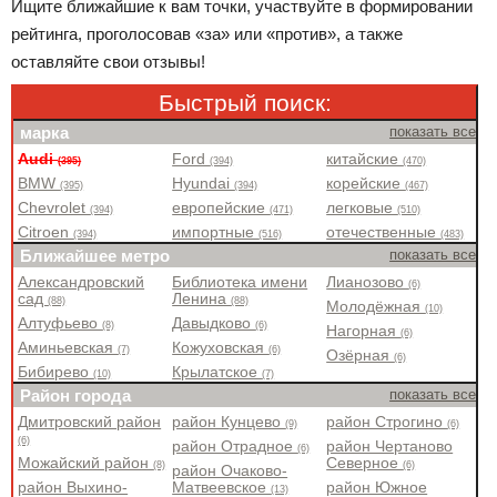
Ищите ближайшие к вам точки, участвуйте в формировании
рейтинга, проголосовав «за» или «против», а также
оставляйте свои отзывы!
Быстрый поиск:
марка
показать все
Audi
Ford
китайские
(395)
(394)
(470)
BMW
Hyundai
корейские
(395)
(394)
(467)
Chevrolet
европейские
легковые
(394)
(471)
(510)
Citroen
импортные
отечественные
(394)
(516)
(483)
Ближайшее метро
показать все
Александровский
Библиотека имени
Лианозово
(6)
сад
Ленина
(88)
(88)
Молодёжная
(10)
Алтуфьево
Давыдково
(8)
(6)
Нагорная
(6)
Аминьевская
Кожуховская
(7)
(6)
Озёрная
(6)
Бибирево
Крылатское
(10)
(7)
Район города
показать все
Дмитровский район
район Кунцево
район Строгино
(9)
(6)
(6)
район Отрадное
район Чертаново
(6)
Можайский район
Северное
(8)
(6)
район Очаково-
район Выхино-
Матвеевское
район Южное
(13)