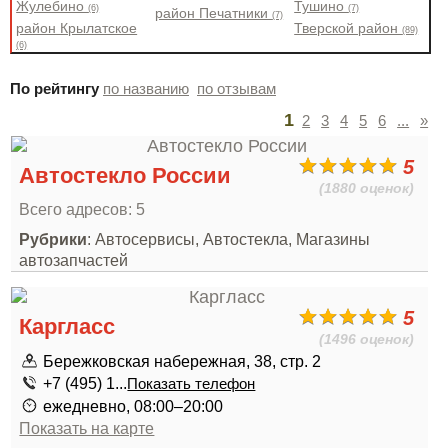
Жулебино
Тушино
(6)
(7)
район Печатники
(7)
район Крылатское
Тверской район
(89)
(6)
По рейтингу
по названию
по отзывам
1
2
3
4
5
6
...
»
5
Автостекло России
(1880 оценок)
Всего адресов: 5
Рубрики
: Автосервисы, Автостекла, Магазины
автозапчастей
5
Каргласс
(1496 оценок)
Бережковская набережная, 38, стр. 2
+7 (495) 1...
Показать телефон
ежедневно, 08:00–20:00
Показать на карте