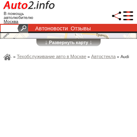
В помощь
автолюбителю
Москва
Автоновости
Отзывы
↓
↓
Развернуть карту
Техобслуживание авто в Москве
Автостекла
»
»
»
Audi