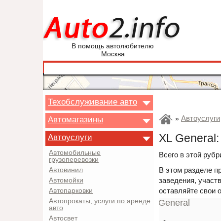
В помощь автолюбителю
Москва
Техобслуживание авто
Автоуслуги
Автомагазины
»
XL General:
Автоуслуги
Автомобильные
Всего в этой рубр
грузоперевозки
В этом разделе п
Автовинил
заведения, участв
Автомойки
оставляйте свои 
Автопарковки
Автопрокаты, услуги по аренде
авто
Автосвет