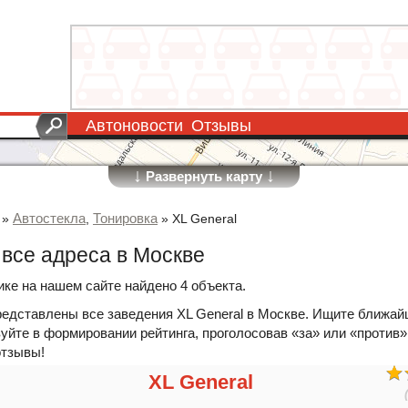
Автоновости
Отзывы
↓
↓
Развернуть карту
Автостекла
Тонировка
»
,
»
XL General
 все адреса в Москве
ике на нашем сайте найдено 4 объекта.
редставлены все заведения XL General в Москве. Ищите ближай
уйте в формировании рейтинга, проголосовав «за» или «против»
отзывы!
XL General