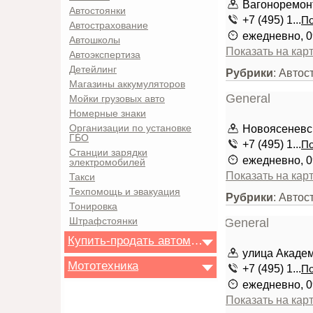
Вагоноремон
Автостоянки
+7 (495) 1...
По
Автострахование
ежедневно, 0
Автошколы
Показать на кар
Автоэкспертиза
Детейлинг
Рубрики
: Автос
Магазины аккумуляторов
Мойки грузовых авто
Номерные знаки
Новоясеневски
Организации по установке
ГБО
+7 (495) 1...
По
Станции зарядки
ежедневно, 0
электромобилей
Показать на кар
Такси
Техпомощь и эвакуация
Рубрики
: Автос
Тонировка
Штрафстоянки
Купить-продать автомобиль
улица Академ
Мототехника
+7 (495) 1...
По
ежедневно, 0
Показать на кар