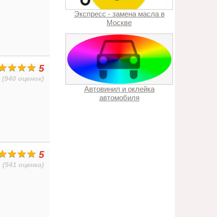
Экспресс - замена масла в
Москве
5
(940 оценок)
Автовинил и оклейка
автомобиля
5
(541 оценка)