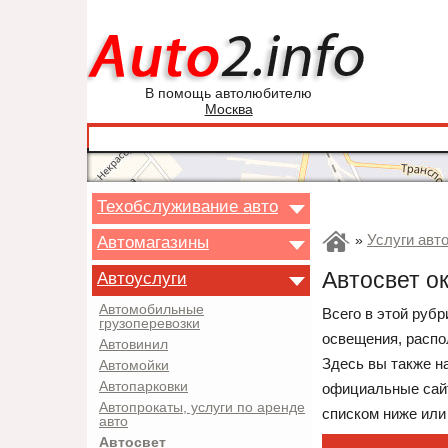
В помощь автолюбителю
Москва
Техобслуживание авто
Услуги авт
Автомагазины
»
Автосвет о
Автоуслуги
Автомобильные
Всего в этой руб
грузоперевозки
освещения, распо
Автовинил
Здесь вы также н
Автомойки
Автопарковки
официальные сайт
Автопрокаты, услуги по аренде
списком ниже или
авто
Автосвет