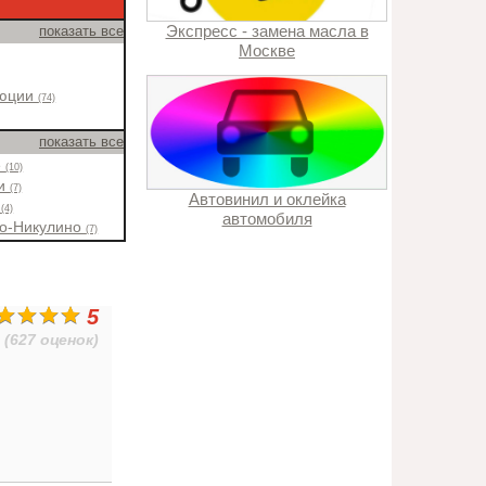
Экспресс - замена масла в
показать все
Москве
люции
(74)
показать все
е
(10)
ки
(7)
Автовинил и оклейка
о
(4)
автомобиля
во-Никулино
(7)
5
(627 оценок)