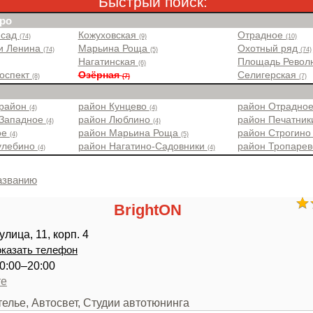
Быстрый поиск:
ро
 сад
Кожуховская
Отрадное
(74)
(9)
(10)
и Ленина
Марьина Роща
Охотный ряд
(74)
(5)
(74)
Нагатинская
Площадь Рево
(6)
роспект
Озёрная
Селигерская
(8)
(7)
(7)
 район
район Кунцево
район Отрадно
(4)
(4)
 Западное
район Люблино
район Печатни
(4)
(4)
ое
район Марьина Роща
район Строгин
(4)
(5)
улебино
район Нагатино-Садовники
район Тропаре
(4)
(4)
азванию
BrightON
лица, 11, корп. 4
казать телефон
0:00–20:00
те
телье, Автосвет, Студии автотюнинга