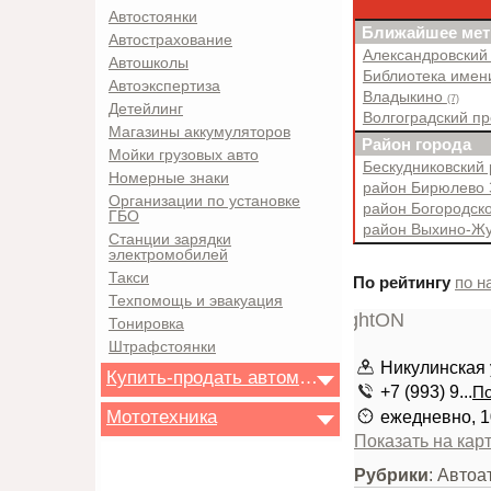
Автостоянки
Ближайшее мет
Автострахование
Александровский
Автошколы
Библиотека имен
Автоэкспертиза
Владыкино
(7)
Детейлинг
Волгоградский п
Магазины аккумуляторов
Район города
Мойки грузовых авто
Бескудниковский
Номерные знаки
район Бирюлево
Организации по установке
район Богородск
ГБО
район Выхино-Ж
Станции зарядки
электромобилей
Такси
По рейтингу
по н
Техпомощь и эвакуация
Тонировка
Штрафстоянки
Никулинская у
Купить-продать автомобиль
+7 (993) 9...
По
Мототехника
ежедневно, 1
Показать на кар
Рубрики
: Автоа