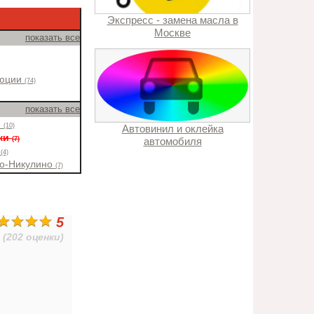
Экспресс - замена масла в
Москве
показать все
люции
(74)
показать все
е
(10)
Автовинил и оклейка
ики
(7)
автомобиля
о
(4)
во-Никулино
(7)
5
(202 оценки)