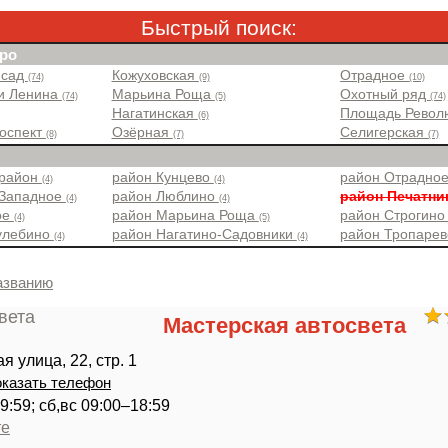
Быстрый поиск:
ро
 сад
Кожуховская
Отрадное
(74)
(9)
(10)
и Ленина
Марьина Роща
Охотный ряд
(74)
(5)
(74)
Нагатинская
Площадь Рево
(6)
роспект
Озёрная
Селигерская
(8)
(7)
(7)
 район
район Кунцево
район Отрадно
(4)
(4)
 Западное
район Люблино
район Печатн
(4)
(4)
ое
район Марьина Роща
район Строгин
(4)
(5)
улебино
район Нагатино-Садовники
район Тропаре
(4)
(4)
азванию
Мастерская автосвета
 улица, 22, стр. 1
казать телефон
9:59; сб,вс 09:00–18:59
те