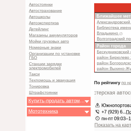
Автостоянки
Автострахование
Ближайшее мет
Автошколы
Александровский
Автоэкспертиза
Библиотека имен
Детейлинг
Владыкино
(7)
Магазины аккумуляторов
Волгоградский п
Мойки грузовых авто
Район города
Номерные знаки
Бескудниковский
Организации по установке
район Бирюлево
ГБО
район Богородск
Станции зарядки
электромобилей
район Выхино-Ж
Такси
Техпомощь и эвакуация
По рейтингу
по н
Тонировка
Штрафстоянки
Купить-продать автомобиль
Южнопортовая
Мототехника
+7 (929) 6...
По
пн-пт 09:03–1
Показать на кар