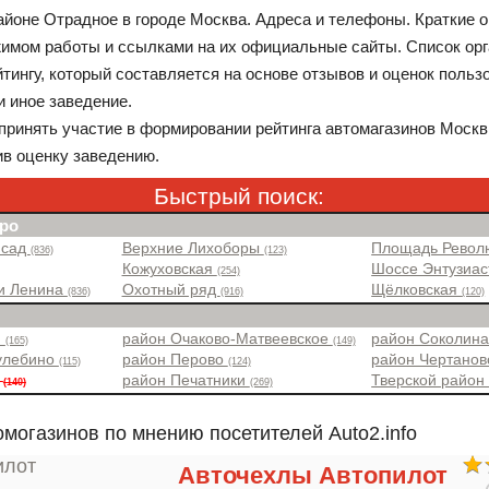
айоне Отрадное в городе Москва. Адреса и телефоны. Краткие 
жимом работы и ссылками на их официальные сайты. Список ор
тингу, который составляется на основе отзывов и оценок польз
и иное заведение.
принять участие в формировании рейтинга автомагазинов Москв
ив оценку заведению.
Быстрый поиск:
ро
 сад
Верхние Лихоборы
Площадь Рево
(836)
(123)
Кожуховская
Шоссе Энтузиа
(254)
и Ленина
Охотный ряд
Щёлковская
(836)
(916)
(120)
н
район Очаково-Матвеевское
район Соколин
(165)
(149)
улебино
район Перово
район Чертано
(115)
(124)
е
район Печатники
Тверской райо
(140)
(269)
омогазинов по мнению посетителей Auto2.info
Авточехлы Автопилот