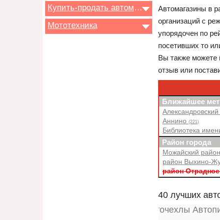
Купить-продать автомобиль
Автомагазины в р
организаций с ре
Мототехника
упорядочен по рей
посетивших то ил
Вы также можете 
отзыв или постав
Ближайшее мет
Александровский
Аннино
(221)
Библиотека имен
Район города
Можайский райо
район Выхино-Ж
район Отрадно
40 лучших авт