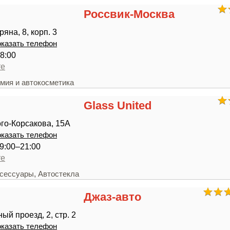
Россвик-Москва
яна, 8, корп. 3
казать телефон
8:00
те
мия и автокосметика
Glass United
го-Корсакова, 15А
казать телефон
9:00–21:00
те
,
ксессуары
Автостекла
Джаз-авто
ый проезд, 2, стр. 2
казать телефон