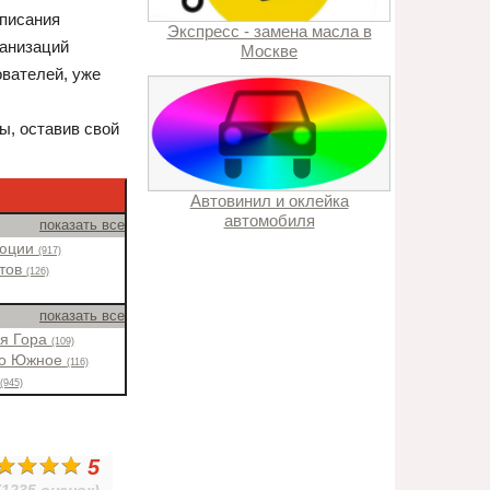
описания
Экспресс - замена масла в
ганизаций
Москве
ователей, уже
ы, оставив свой
Автовинил и оклейка
автомобиля
показать все
люции
(917)
стов
(126)
показать все
ая Гора
(109)
во Южное
(116)
н
(945)
5