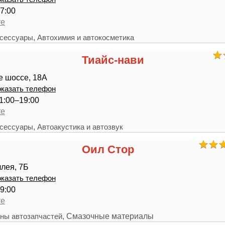
7:00
те
,
ксессуары
Автохимия и автокосметика
Тиайс-нави
е шоссе, 18А
казать телефон
1:00–19:00
те
,
ксессуары
Автоакустика и автозвук
Оил Стор
лея, 7Б
казать телефон
9:00
те
, Смазочные материалы
ны автозапчастей