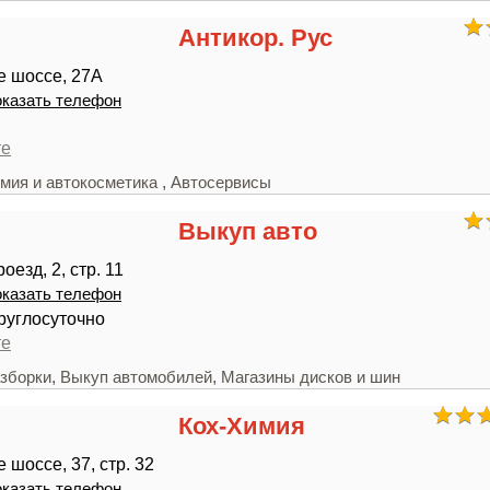
Антикор. Рус
е шоссе, 27А
казать телефон
те
,
мия и автокосметика
Автосервисы
Выкуп авто
езд, 2, стр. 11
казать телефон
руглосуточно
те
,
,
зборки
Выкуп автомобилей
Магазины дисков и шин
Кох-Химия
 шоссе, 37, стр. 32
казать телефон