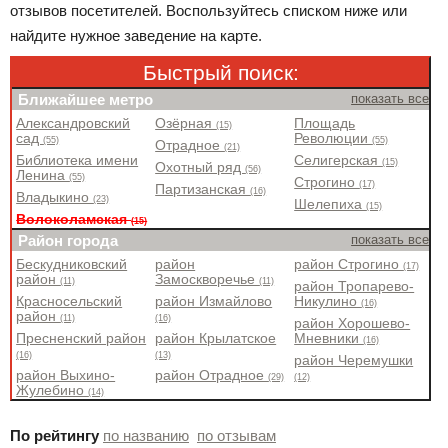
отзывов посетителей. Воспользуйтесь списком ниже или
найдите нужное заведение на карте.
Быстрый поиск:
Ближайшее метро
показать все
Александровский
Озёрная
Площадь
(15)
сад
Революции
(55)
(55)
Отрадное
(21)
Библиотека имени
Селигерская
(15)
Охотный ряд
(56)
Ленина
(55)
Строгино
(17)
Партизанская
(16)
Владыкино
(23)
Шелепиха
(15)
Волоколамская
(15)
Район города
показать все
Бескудниковский
район
район Строгино
(17)
район
Замоскворечье
(11)
(11)
район Тропарево-
Красносельский
район Измайлово
Никулино
(16)
район
(11)
(16)
район Хорошево-
Пресненский район
район Крылатское
Мневники
(16)
(16)
(13)
район Черемушки
район Выхино-
район Отрадное
(29)
(12)
Жулебино
(14)
По рейтингу
по названию
по отзывам