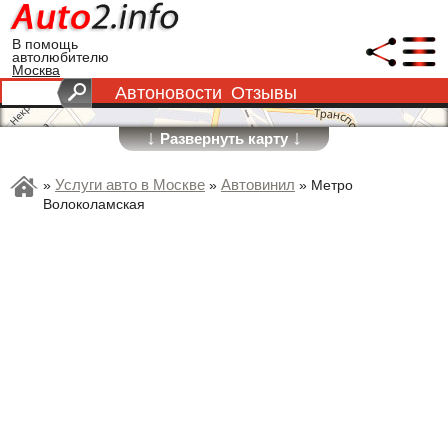
В помощь
автолюбителю
Москва
Автоновости
Отзывы
↓
↓
Развернуть карту
Услуги авто в Москве
Автовинил
»
»
»
Метро
Волоколамская