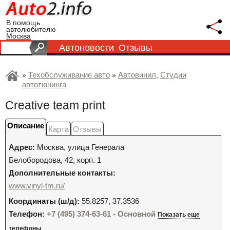
В помощь
автолюбителю
Москва
Автоновости
Отзывы
Техобслуживание авто
Автовинил
Студии
»
»
,
автотюнинга
Creative team print
Описание
Карта
Отзывы
Адрес:
Москва
,
улица Генерала
Белобородова, 42, корп. 1
Дополнительные контакты:
www.vinyl-tm.ru/
Координаты (ш/д):
55.8257, 37.3536
Телефон:
+7 (495) 374-63-61 - Основной
Показать еще
телефоны