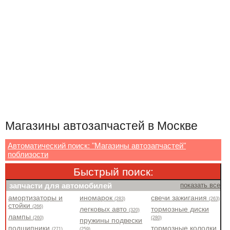
Магазины автозапчастей в Москве
Автоматический поиск: "Магазины автозапчастей"
поблизости
Быстрый поиск:
запчасти для автомобилей
показать все
амортизаторы и
иномарок
свечи зажигания
(283)
(263)
стойки
(266)
легковых авто
тормозные диски
(320)
лампы
(260)
(280)
пружины подвески
подшипники
тормозные колодки
(271)
(259)