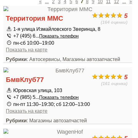
7
«
...
2
3
4
5
6
8
9
10
11
12
...
»
5
Территория ММС
(164 оценки)
1-я улица Измайловского Зверинца, 8
+7 (495) 6...
Показать телефон
пн-сб 10:00–19:00
Показать на карте
Рубрики
: Автосервисы, Магазины автозапчастей
5
БмвКлуб77
(161 оценка)
Юровская улица, 103
+7 (985) 5...
Показать телефон
пн-пт 11:30–19:30; сб 12:00–13:00
Показать на карте
Рубрики
: Магазины автозапчастей