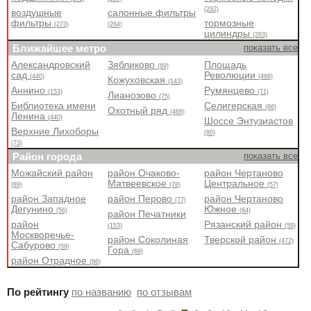
(292)
воздушные
салонные фильтры
фильтры
тормозные
(273)
(264)
цилиндры
(263)
Ближайшее метро
показать все
Александровский
Зябликово
Площадь
(69)
сад
Революции
(440)
(468)
Кожуховская
(143)
Аннино
Румянцево
(153)
(71)
Лианозово
(75)
Библиотека имени
Селигерская
(66)
Охотный ряд
(468)
Ленина
(440)
Шоссе Энтузиастов
Верхние Лихоборы
(80)
(73)
Район города
показать все
Можайский район
район Очаково-
район Чертаново
Матвеевское
Центральное
(89)
(78)
(57)
район Западное
район Перово
район Чертаново
(77)
Дегунино
Южное
(56)
(64)
район Печатники
район
Рязанский район
(153)
(59)
Москворечье-
район Соколиная
Тверской район
(472)
Сабурово
(59)
Гора
(69)
район Отрадное
(86)
По рейтингу
по названию
по отзывам