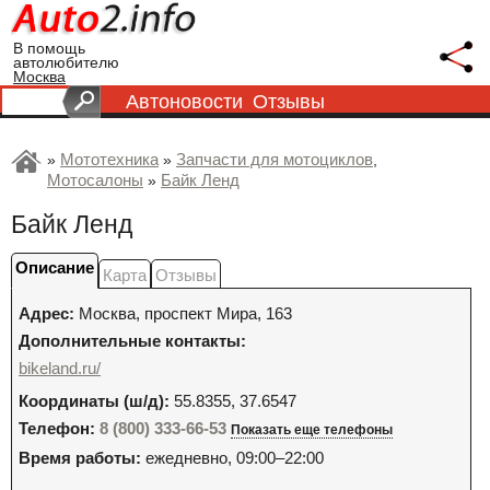
В помощь
автолюбителю
Москва
Автоновости
Отзывы
Мототехника
Запчасти для мотоциклов
»
»
,
Мотосалоны
Байк Ленд
»
Байк Ленд
Описание
Карта
Отзывы
Адрес:
Москва
,
проспект Мира, 163
Дополнительные контакты:
bikeland.ru/
Координаты (ш/д):
55.8355, 37.6547
Телефон:
8 (800) 333-66-53
Показать еще телефоны
Время работы:
ежедневно, 09:00–22:00