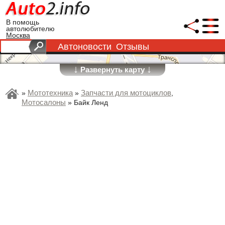
В помощь
автолюбителю
Москва
Автоновости
Отзывы
↓
↓
Развернуть карту
Мототехника
Запчасти для мотоциклов
»
»
,
Мотосалоны
»
Байк Ленд