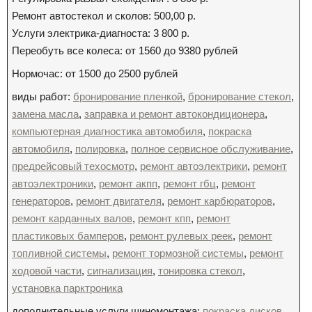
Ремонт автостекол и сколов: 500,00 р.
Услуги электрика-диагноста: 3 800 р.
Переобуть все колеса: от 1560 до 9380 рублей
Нормочас: от 1500 до 2500 рублей
виды работ:
бронирование пленкой
,
бронирование стекол
,
замена масла
,
заправка и ремонт автокондиционера
,
компьютерная диагностика автомобиля
,
покраска
автомобиля
,
полировка
,
полное сервисное обслуживание
,
предрейсовый техосмотр
,
ремонт автоэлектрики
,
ремонт
автоэлектроники
,
ремонт акпп
,
ремонт гбц
,
ремонт
генераторов
,
ремонт двигателя
,
ремонт карбюраторов
,
ремонт карданных валов
,
ремонт кпп
,
ремонт
пластиковых бамперов
,
ремонт рулевых реек
,
ремонт
топливной системы
,
ремонт тормозной системы
,
ремонт
ходовой части
,
сигнализация
,
тонировка стекол
,
установка парктроника
дополнительные услуги шиномонтажа:
покраска дисков
,