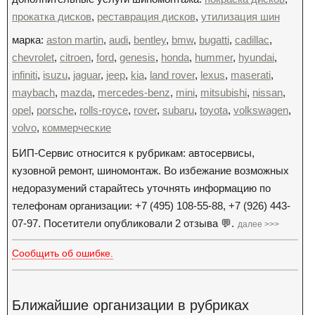
прокатка дисков
,
реставрация дисков
,
утилизация шин
марка:
aston martin
,
audi
,
bentley
,
bmw
,
bugatti
,
cadillac
,
chevrolet
,
citroen
,
ford
,
genesis
,
honda
,
hummer
,
hyundai
,
infiniti
,
isuzu
,
jaguar
,
jeep
,
kia
,
land rover
,
lexus
,
maserati
,
maybach
,
mazda
,
mercedes-benz
,
mini
,
mitsubishi
,
nissan
,
opel
,
porsche
,
rolls-royce
,
rover
,
subaru
,
toyota
,
volkswagen
,
volvo
,
коммерческие
БИП-Сервис относится к рубрикам: автосервисы,
кузовной ремонт, шиномонтаж. Во избежание возможных
недоразумений старайтесь уточнять информацию по
телефонам организации: +7 (495) 108-55-88, +7 (926) 443-
07-97. Посетители опубликовали 2 отзыва 💬.
далее >>>
Сообщить об ошибке.
Ближайшие организации в рубриках