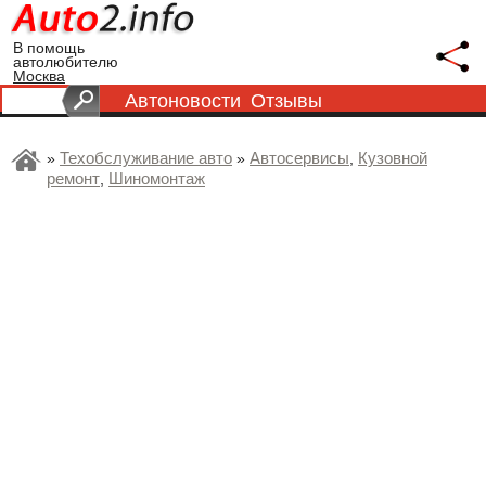
В помощь
автолюбителю
Москва
Автоновости
Отзывы
Техобслуживание авто
Автосервисы
Кузовной
»
»
,
ремонт
Шиномонтаж
,