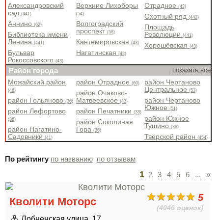
Александровский
Верхние Лихоборы
Отрадное
(43)
сад
(441)
(54)
Охотный ряд
(442)
Аннино
Волгоградский
(62)
Площадь
проспект
(58)
Библиотека имени
Революции
(441)
Ленина
Кантемировская
(441)
(43)
Хорошёвская
(43)
Бульвар
Нагатинская
(43)
Рокоссовского
(43)
Район города
показать все
Можайский район
район Отрадное
район Чертаново
(60)
Центральное
(46)
(53)
район Очаково-
район Гольяново
Матвеевское
район Чертаново
(36)
(43)
Южное
(51)
район Лефортово
район Печатники
(38)
район Южное
(36)
район Соколиная
Тушино
(38)
район Нагатино-
Гора
(36)
Садовники
Тверской район
(41)
(454)
По рейтингу
по названию
по отзывам
1
2
3
4
5
6
...
»
5
Кволити Моторс
(4046 оценок)
Лобненская улица, 17