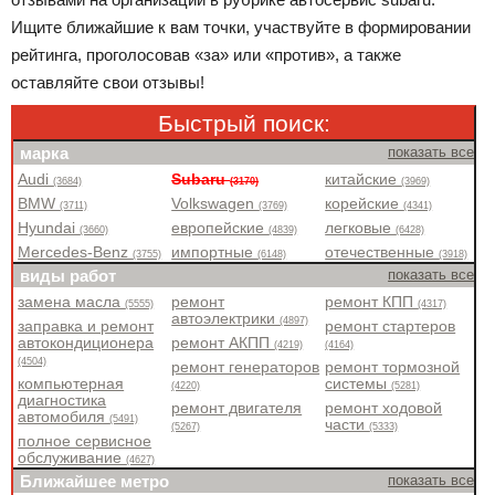
Ищите ближайшие к вам точки, участвуйте в формировании
рейтинга, проголосовав «за» или «против», а также
оставляйте свои отзывы!
Быстрый поиск:
марка
показать все
Audi
Subaru
китайские
(3684)
(3170)
(3969)
BMW
Volkswagen
корейские
(3711)
(3769)
(4341)
Hyundai
европейские
легковые
(3660)
(4839)
(6428)
Mercedes-Benz
импортные
отечественные
(3755)
(6148)
(3918)
виды работ
показать все
замена масла
ремонт
ремонт КПП
(5555)
(4317)
автоэлектрики
(4897)
заправка и ремонт
ремонт стартеров
автокондиционера
ремонт АКПП
(4219)
(4164)
(4504)
ремонт генераторов
ремонт тормозной
компьютерная
системы
(4220)
(5281)
диагностика
ремонт двигателя
ремонт ходовой
автомобиля
(5491)
части
(5267)
(5333)
полное сервисное
обслуживание
(4627)
Ближайшее метро
показать все