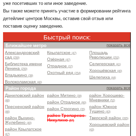
уже посетивших то или иное заведение.
Вы также можете принять участие в формировании рейтинга
детейлинг центров Москвы, оставив свой отзыв или
поставив оценку заведению.
Быстрый поиск:
Ближайшее метро
показать все
Александровский
Крылатское
Площадь
(47)
сад
Революции
(250)
(252)
Озёрная
(47)
Библиотека имени
Селигерская
(41)
Отрадное
(37)
Ленина
(250)
Хорошёвская
(40)
Охотный ряд
(254)
Владыкино
(39)
Шелепиха
(44)
Волоколамская
(40)
Район города
показать все
Даниловский район
район Митино
район Хорошево-
(39)
Мневники
(46)
(52)
район Отрадное
(60)
Пресненский район
район Южное
район Строгино
(35)
Тушино
(46)
(43)
район Тропарево-
район Выхино-
Тверской район
(265)
Никулино
(57)
Жулебино
(40)
Хорошевский район
район Крылатское
(43)
(47)