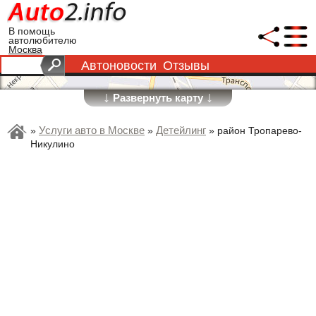
В помощь
автолюбителю
Москва
Автоновости
Отзывы
↓
↓
Развернуть карту
Услуги авто в Москве
Детейлинг
»
»
»
район Тропарево-
Никулино