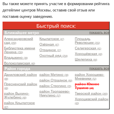
Вы также можете принять участие в формировании рейтинга
детейлинг центров Москвы, оставив свой отзыв или
поставив оценку заведению.
Быстрый поиск:
Ближайшее метро
показать все
Александровский
Крылатское
Площадь
(47)
сад
Революции
(250)
(252)
Озёрная
(47)
Библиотека имени
Селигерская
(41)
Отрадное
(37)
Ленина
(250)
Хорошёвская
(40)
Охотный ряд
(254)
Владыкино
(39)
Шелепиха
(44)
Волоколамская
(40)
Район города
показать все
Даниловский район
район Митино
район Хорошево-
(39)
Мневники
(46)
(52)
район Отрадное
(60)
Пресненский район
район Южное
район Строгино
(35)
Тушино
(46)
(43)
район Тропарево-
район Выхино-
Тверской район
(265)
Никулино
(57)
Жулебино
(40)
Хорошевский район
район Крылатское
(43)
(47)