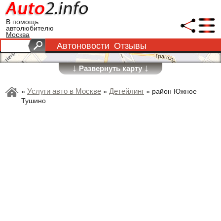
В помощь
автолюбителю
Москва
Автоновости
Отзывы
↓
↓
Развернуть карту
Услуги авто в Москве
Детейлинг
»
»
»
район Южное
Тушино