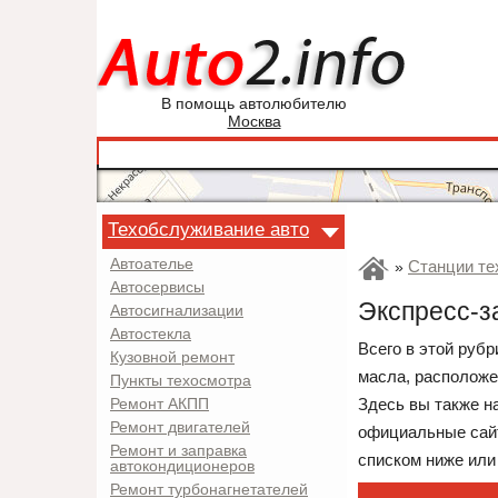
В помощь автолюбителю
Москва
Техобслуживание авто
Автоателье
Станции те
»
Автосервисы
Экспресс-з
Автосигнализации
Автостекла
Всего в этой руб
Кузовной ремонт
масла, расположе
Пункты техосмотра
Здесь вы также н
Ремонт АКПП
Ремонт двигателей
официальные сайт
Ремонт и заправка
списком ниже или
автокондиционеров
Ремонт турбонагнетателей