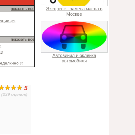
Экспресс - замена масла в
показать все
Москве
люции
(65)
показать все
4)
(3)
Автовинил и оклейка
)
автомобиля
ределкино
(4)
5
(239 оценок)