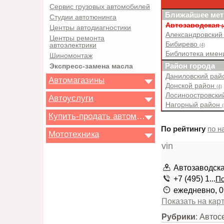
Сервис грузовых автомобилей
Ближайшее мет
Студии автотюнинга
Автозаводская
(
Центры автодиагностики
Александровский
Центры ремонта
Бибирево
автоэлектрики
(4)
Библиотека имен
Шиномонтаж
Район города
Экспресс-замена масла
Даниловский ра
Автомагазины
Донской район
(4)
Лосиноостровски
Автоуслуги
Нагорный район
(
Купить-продать автомобиль
По рейтингу
по н
Мототехника
Автозаводская
+7 (495) 1...
По
ежедневно, 0
Показать на кар
Рубрики
: Авто