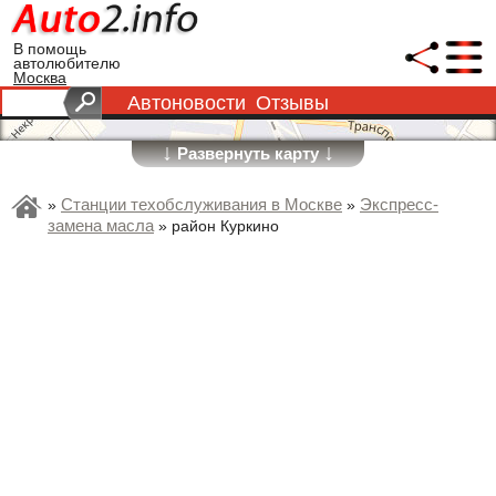
В помощь
автолюбителю
Москва
Автоновости
Отзывы
↓
↓
Развернуть карту
Станции техобслуживания в Москве
Экспресс-
»
»
замена масла
»
район Куркино