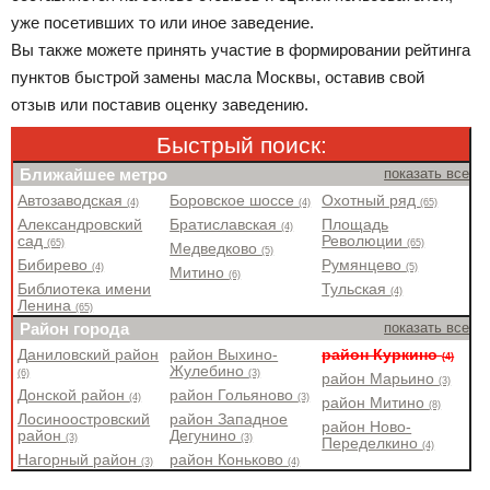
уже посетивших то или иное заведение.
Вы также можете принять участие в формировании рейтинга
пунктов быстрой замены масла Москвы, оставив свой
отзыв или поставив оценку заведению.
Быстрый поиск:
Ближайшее метро
показать все
Автозаводская
Боровское шоссе
Охотный ряд
(4)
(4)
(65)
Александровский
Братиславская
Площадь
(4)
сад
Революции
(65)
(65)
Медведково
(5)
Бибирево
Румянцево
(4)
(5)
Митино
(6)
Библиотека имени
Тульская
(4)
Ленина
(65)
Район города
показать все
Даниловский район
район Выхино-
район Куркино
(4)
Жулебино
(6)
(3)
район Марьино
(3)
Донской район
район Гольяново
(4)
(3)
район Митино
(8)
Лосиноостровский
район Западное
район Ново-
район
Дегунино
(3)
(3)
Переделкино
(4)
Нагорный район
район Коньково
(3)
(4)