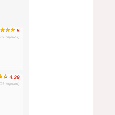
5
487 оценок)
4.39
(23 оценки)