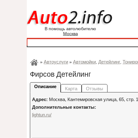
В помощь автолюбителю
Москва
Автоуслуги
Автомойки
Детейлинг
Тониро
»
»
,
,
Фирсов Детейлинг
Описание
Карта
Отзывы
Адрес:
Москва
,
Кантемировская улица, 65, стр. 
Дополнительные контакты:
lightun.ru/