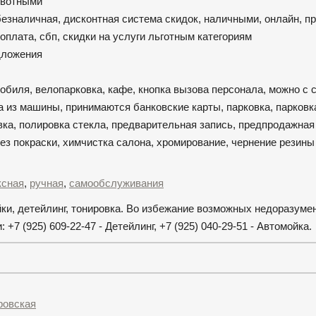
ивотными
безналичная, дисконтная система скидок, наличными, онлайн, 
оплата, сбп, скидки на услуги льготным категориям
едложения
мобиля, велопарковка, кафе, кнопка вызова персонала, можно с 
а из машины, принимаются банковские карты, парковка, парковк
ка, полировка стекла, предварительная запись, предпродажная 
ез покраски, химчистка салона, хромирование, чернение резины
ксная
,
ручная
,
самообслуживания
йки, детейлинг, тонировка. Во избежание возможных недоразуме
7 (925) 609-22-47 - Детейлинг, +7 (925) 040-29-51 - Автомойка.
ровская