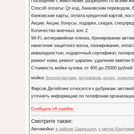
Посещение с животными: разрешено со всеми ж
Способ оплаты: Qr-код, банковским переводом, 
банковские карты, оплата кредитной картой, пост
Акции: Акции, бонусы, подарки, скидки, спецпр
Количество моечных зон: 2
Wi-Fi, антигравийная пленка, бронирование авто
нанесение защитного воска, озонирование, оплат
инвалидностью, подарочный сертификат, полиров
ремонт кожи, ремонт царапин, удаление вмятин б
Стоимость мойки кузова: от 400 до 25000 рублей
мойка:
бесконтактная
,
грузовиков
,
колес
,
компле
Фирсов Детейлинг относится к рубрикам: автомо
уточнять информацию по телефонам организации: +
Сообщить об ошибке.
Смотрите также:
Автомойки:
в районе Царицыно
,
у метро Кантеми