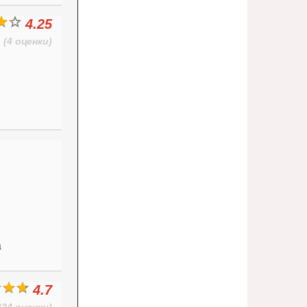
4.25
(4 оценки)
а
4.7