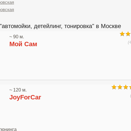
ровская
ровская
автомойки, детейлинг, тонировка" в Москве
~ 90 м.
(
Мой Сам
~ 120 м.
JoyForCar
отюнинга