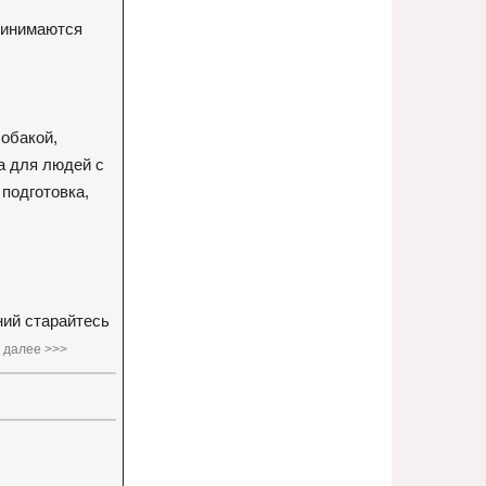
принимаются
собакой,
а для людей с
подготовка,
ний старайтесь
далее >>>