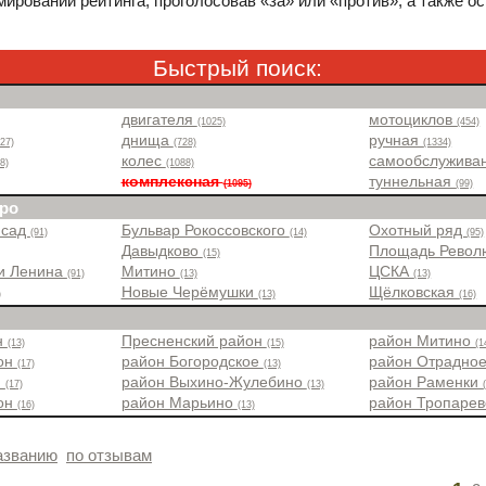
ировании рейтинга, проголосовав «за» или «против», а также о
Быстрый поиск:
двигателя
мотоциклов
(1025)
(454)
днища
ручная
327)
(728)
(1334)
колес
самообслужива
8)
(1088)
комплексная
туннельная
(1095)
(99)
ро
 сад
Бульвар Рокоссовского
Охотный ряд
(91)
(14)
(95)
Давыдково
Площадь Рево
(15)
и Ленина
Митино
ЦСКА
(91)
(13)
(13)
Новые Черёмушки
Щёлковская
)
(13)
(16)
н
Пресненский район
район Митино
(13)
(15)
(1
йон
район Богородское
район Отрадно
(17)
(13)
н
район Выхино-Жулебино
район Раменки
(17)
(13)
йон
район Марьино
район Тропаре
(16)
(13)
азванию
по отзывам