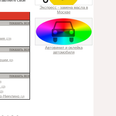
ставляйте свои
Экспресс - замена масла в
Москве
показать все
ния
(278)
Автовинил и оклейка
показать все
автомобиля
люции
(93)
показать все
4)
е
(15)
(25)
во-Никулино
(14)