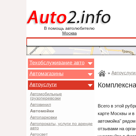
В помощь автолюбителю
Москва
Техобслуживание авто
Автоуслуги
Автомагазины
»
Комплексна
Автоуслуги
Автомобильные
грузоперевозки
Автовинил
Всего в этой рубр
Автомойки
карте Москвы и в
Автопарковки
автомойка" рядом
Автопрокаты, услуги по аренде
авто
отзывами на орга
Автосвет