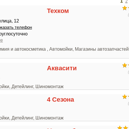
1
2
Техком
улица, 12
казать телефон
руглосуточно
те
имия и автокосметика , Автомойки, Магазины автозапчастей
Аквасити
6
мойки, Детейлинг, Шиномонтаж
4 Сезона
2
мойки, Детейлинг, Шиномонтаж