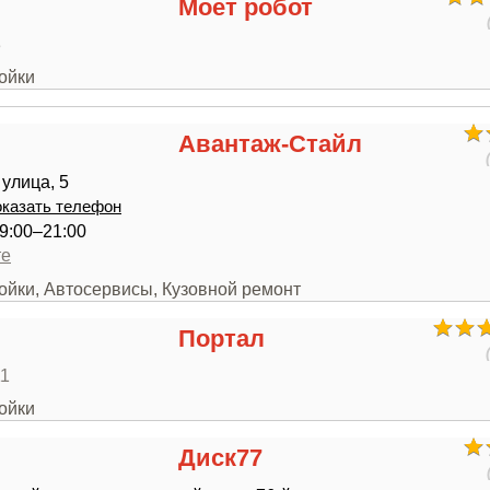
Моет робот
3
ойки
Авантаж-Стайл
улица, 5
казать телефон
9:00–21:00
те
ойки, Автосервисы, Кузовной ремонт
Портал
11
ойки
Диск77