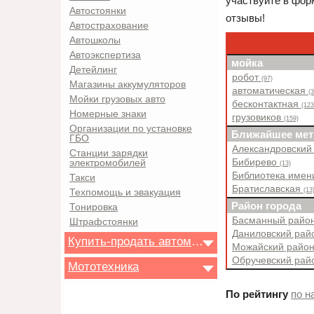
участвуйте в форм
Автостоянки
отзывы!
Автострахование
Автошколы
Автоэкспертиза
мойка
Детейлинг
робот
(97)
Магазины аккумуляторов
автоматическая
(
Мойки грузовых авто
бесконтактная
(123
Номерные знаки
грузовиков
(159)
Организации по установке
Ближайшее мет
ГБО
Александровский
Станции зарядки
Бибирево
электромобилей
(13)
Библиотека имен
Такси
Братиславская
(13
Техпомощь и эвакуация
Район города
Тонировка
Басманный райо
Штрафстоянки
Даниловский ра
Купить-продать автомобиль
Можайский райо
Обручевский ра
Мототехника
По рейтингу
по н