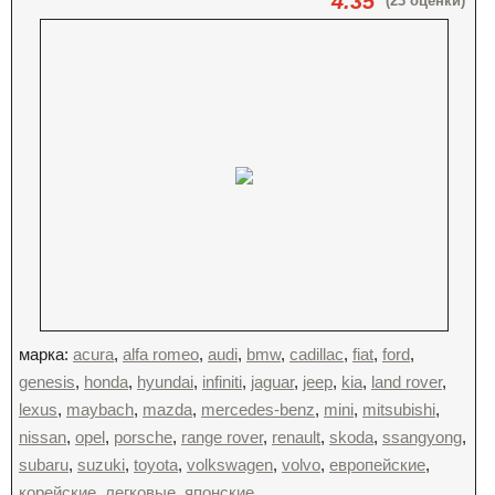
4.35
(23 оценки)
марка:
acura
,
alfa romeo
,
audi
,
bmw
,
cadillac
,
fiat
,
ford
,
genesis
,
honda
,
hyundai
,
infiniti
,
jaguar
,
jeep
,
kia
,
land rover
,
lexus
,
maybach
,
mazda
,
mercedes-benz
,
mini
,
mitsubishi
,
nissan
,
opel
,
porsche
,
range rover
,
renault
,
skoda
,
ssangyong
,
subaru
,
suzuki
,
toyota
,
volkswagen
,
volvo
,
европейские
,
корейские
,
легковые
,
японские