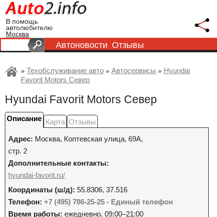
В помощь
автолюбителю
Москва
Автоновости
Отзывы
Техобслуживание авто
Автосервисы
Hyundai
»
»
»
Favorit Motors Север
Hyundai Favorit Motors Север
Описание
Карта
Отзывы
Адрес:
Москва
,
Коптевская улица, 69А,
стр. 2
Дополнительные контакты:
hyundai-favorit.ru/
Координаты (ш/д):
55.8306, 37.516
Телефон:
+7 (495) 786-25-25 - Единый телефон
Время работы:
ежедневно, 09:00–21:00