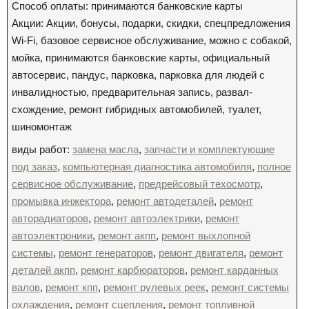
Способ оплаты: принимаются банковские карты
Акции: Акции, бонусы, подарки, скидки, спецпредложения
Wi-Fi, базовое сервисное обслуживание, можно с собакой,
мойка, принимаются банковские карты, официальный
автосервис, пандус, парковка, парковка для людей с
инвалидностью, предварительная запись, развал-
схождение, ремонт гибридных автомобилей, туалет,
шиномонтаж
виды работ:
замена масла
,
запчасти и комплектующие
под заказ
,
компьютерная диагностика автомобиля
,
полное
сервисное обслуживание
,
предрейсовый техосмотр
,
промывка инжектора
,
ремонт автодеталей
,
ремонт
авторадиаторов
,
ремонт автоэлектрики
,
ремонт
автоэлектроники
,
ремонт акпп
,
ремонт выхлопной
системы
,
ремонт генераторов
,
ремонт двигателя
,
ремонт
деталей акпп
,
ремонт карбюраторов
,
ремонт карданных
валов
,
ремонт кпп
,
ремонт рулевых реек
,
ремонт системы
охлаждения
,
ремонт сцепления
,
ремонт топливной