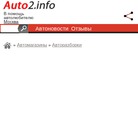
В помощь
автолюбителю
Москва
Автоновости
Отзывы
Автомагазины
Авторазборки
»
»