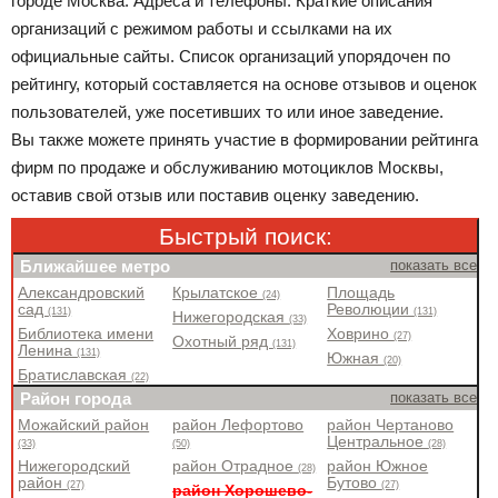
городе Москва. Адреса и телефоны. Краткие описания
организаций с режимом работы и ссылками на их
официальные сайты. Список организаций упорядочен по
рейтингу, который составляется на основе отзывов и оценок
пользователей, уже посетивших то или иное заведение.
Вы также можете принять участие в формировании рейтинга
фирм по продаже и обслуживанию мотоциклов Москвы,
оставив свой отзыв или поставив оценку заведению.
Быстрый поиск:
Ближайшее метро
показать все
Александровский
Крылатское
Площадь
(24)
сад
Революции
(131)
(131)
Нижегородская
(33)
Библиотека имени
Ховрино
(27)
Охотный ряд
(131)
Ленина
(131)
Южная
(20)
Братиславская
(22)
Район города
показать все
Можайский район
район Лефортово
район Чертаново
Центральное
(33)
(50)
(28)
Нижегородский
район Отрадное
район Южное
(28)
район
Бутово
(27)
(27)
район Хорошево-