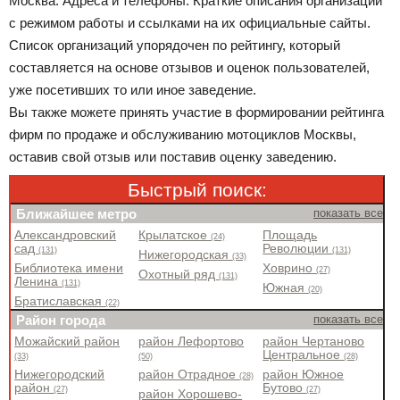
Москва. Адреса и телефоны. Краткие описания организаций
с режимом работы и ссылками на их официальные сайты.
Список организаций упорядочен по рейтингу, который
составляется на основе отзывов и оценок пользователей,
уже посетивших то или иное заведение.
Вы также можете принять участие в формировании рейтинга
фирм по продаже и обслуживанию мотоциклов Москвы,
оставив свой отзыв или поставив оценку заведению.
Быстрый поиск:
Ближайшее метро
показать все
Александровский
Крылатское
Площадь
(24)
сад
Революции
(131)
(131)
Нижегородская
(33)
Библиотека имени
Ховрино
(27)
Охотный ряд
(131)
Ленина
(131)
Южная
(20)
Братиславская
(22)
Район города
показать все
Можайский район
район Лефортово
район Чертаново
Центральное
(33)
(50)
(28)
Нижегородский
район Отрадное
район Южное
(28)
район
Бутово
(27)
(27)
район Хорошево-