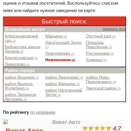
оценок и отзывов посетителей. Воспользуйтесь списком
ниже или найдите нужное заведение на карте.
Быстрый поиск:
Ближайшее метро
показать все
Александровский
Марьино
Охотный ряд
(1)
(1)
сад
(1)
Нагатинский Затон
Площадь
Библиотека имени
Революции
(1)
(1)
Ленина
(1)
Новогиреево
Рассказовка
(1)
(1)
Братиславская
(1)
Новокосино
Ховрино
(1)
(1)
Лианозово
(1)
Район города
район Вешняки
район Лианозово
район Ново-
(1)
(1)
Переделкино
(1)
район Выхино-
район Марьино
(1)
Жулебино
Тверской район
(1)
(1)
район Нагатинский
район Западное
Затон
(1)
Дегунино
(1)
По рейтингу
по названию
4.7
Виват-Авто