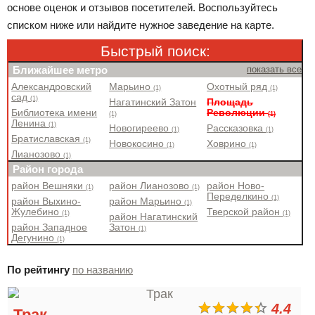
основе оценок и отзывов посетителей. Воспользуйтесь
списком ниже или найдите нужное заведение на карте.
Быстрый поиск:
Ближайшее метро
показать все
Александровский
Марьино
Охотный ряд
(1)
(1)
сад
(1)
Нагатинский Затон
Площадь
Библиотека имени
Революции
(1)
(1)
Ленина
(1)
Новогиреево
Рассказовка
(1)
(1)
Братиславская
(1)
Новокосино
Ховрино
(1)
(1)
Лианозово
(1)
Район города
район Вешняки
район Лианозово
район Ново-
(1)
(1)
Переделкино
(1)
район Выхино-
район Марьино
(1)
Жулебино
Тверской район
(1)
(1)
район Нагатинский
район Западное
Затон
(1)
Дегунино
(1)
По рейтингу
по названию
4.4
Трак