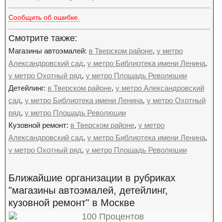
Сообщить об ошибке.
Смотрите также:
Магазины автоэмалей:
в Тверском районе
,
у метро
Александровский сад
,
у метро Библиотека имени Ленина
,
у метро Охотный ряд
,
у метро Площадь Революции
Детейлинг:
в Тверском районе
,
у метро Александровский
сад
,
у метро Библиотека имени Ленина
,
у метро Охотный
ряд
,
у метро Площадь Революции
Кузовной ремонт:
в Тверском районе
,
у метро
Александровский сад
,
у метро Библиотека имени Ленина
,
у метро Охотный ряд
,
у метро Площадь Революции
Ближайшие организации в рубриках
"магазины автоэмалей, детейлинг,
кузовной ремонт" в Москве