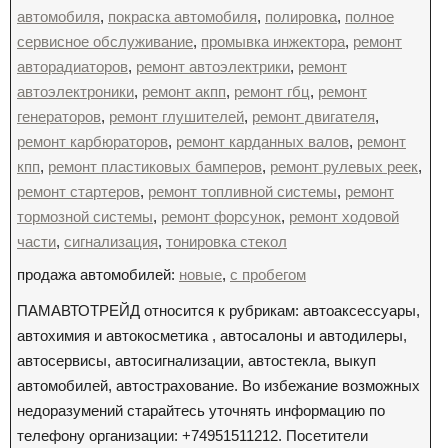
автомобиля
,
покраска автомобиля
,
полировка
,
полное
сервисное обслуживание
,
промывка инжектора
,
ремонт
авторадиаторов
,
ремонт автоэлектрики
,
ремонт
автоэлектроники
,
ремонт акпп
,
ремонт гбц
,
ремонт
генераторов
,
ремонт глушителей
,
ремонт двигателя
,
ремонт карбюраторов
,
ремонт карданных валов
,
ремонт
кпп
,
ремонт пластиковых бамперов
,
ремонт рулевых реек
,
ремонт стартеров
,
ремонт топливной системы
,
ремонт
тормозной системы
,
ремонт форсунок
,
ремонт ходовой
части
,
сигнализация
,
тонировка стекол
продажа автомобилей:
новые
,
с пробегом
ПАМАВТОТРЕЙД относится к рубрикам: автоаксессуары,
автохимия и автокосметика , автосалоны и автодилеры,
автосервисы, автосигнализации, автостекла, выкуп
автомобилей, автострахование. Во избежание возможных
недоразумений старайтесь уточнять информацию по
телефону организации: +74951511212. Посетители