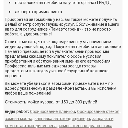
постановка автомобиля на учет в органах ГИБДД
эксперта-криминалиста
Приобретая автомобиль у нас, вы также можете получить
целый спектр сопутствующих услуг. Обслуживание вашего
авто для сотрудников «Памавтотрейд» - это не просто
работа, а удовольствие!
Стоит отметить, что к каждому клиенту мы применяем
индивидуальный подход. Покупка автомобиля в автосалоне
Памавто превращается в увлекательный процесс: мы
предлагаем каждому покупателю особые условия
приобретения и обслуживания именно его автомобиля.
Профессиональные менеджеры всегда готовы
предоставить каждому из вас безупречный комплекс
сервиса.
Вы можете убедиться в этом сами: приезжайте к нам по
адресу, указанному в разделе «Контакты», и мы исполним
любое ваше пожелание!
Стоимость мойки кузова: от 150 до 300 рублей
виды работ:
бронирование пленкой
,
бронирование стекол
,
замена масла
,
заправка автокондиционера
,
заправка и
ремонт автокондиционера
,
компьютерная диагностика