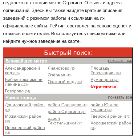
недалеко от станции метро Строгино. Отзывы и адреса
организаций. Здесь вы также найдете краткие описания
заведений с режимом работы и ссылками на их
официальные сайты. Рейтинг составлен на основе оценок и
отзывов посетителей. Воспользуйтесь списком ниже или
найдите нужное заведение на карте.
Быстрый поиск:
Ближайшее метро
показать все
Александровский
Лианозово
Площадь
(35)
сад
Революции
(165)
(165)
Озёрная
(43)
Библиотека имени
Румянцево
(40)
Охотный ряд
(165)
Ленина
(163)
Строгино
(35)
Говорово
(54)
Район города
показать все
Даниловский район
район Солнцево
район Южное
(47)
Тушино
(42)
(33)
район Строгино
(33)
Можайский район
Тверской район
(172)
район
(40)
Текстильщики
Хорошевский район
(34)
Пресненский район
(56)
(42)