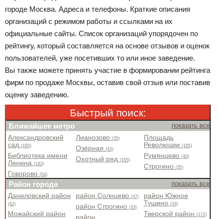
городе Москва. Адреса и телефоны. Краткие описания
организаций с режимом работы и ссылками на их
официальные сайты. Список организаций упорядочен по
рейтингу, который составляется на основе отзывов и оценок
пользователей, уже посетивших то или иное заведение.
Вы также можете принять участие в формировании рейтинга
фирм по продаже Москвы, оставив свой отзыв или поставив
оценку заведению.
Быстрый поиск:
Ближайшее метро
показать все
Александровский
Лианозово
Площадь
(35)
сад
Революции
(165)
(165)
Озёрная
(43)
Библиотека имени
Румянцево
(40)
Охотный ряд
(165)
Ленина
(163)
Строгино
(35)
Говорово
(54)
Район города
показать все
Даниловский район
район Солнцево
район Южное
(47)
Тушино
(42)
(33)
район Строгино
(33)
Можайский район
Тверской район
(172)
район