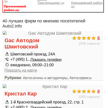
(40)
Текстильщики
Хорошевский район
(34)
Пресненский
(56)
район
(42)
40 лучших фирм по мнению посетителей
Auto2.info
5
Gac Автодом
(336 оценок)
Шмитовский
Шмитовский проезд, 24А
+7 (495) 1...
Показать телефон
ежедневно, 09:00–21:00
Показать на карте
Рубрики
:
,
Автосалоны и автодилеры
Автосервисы
5
Кристал Кар
(225 оценок)
1-й Красногвардейский проезд, 22, стр. 1
+7 (495) 2...
Показать телефон