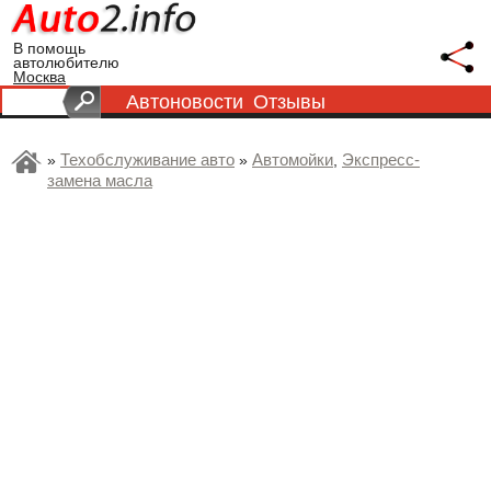
В помощь
автолюбителю
Москва
Автоновости
Отзывы
Техобслуживание авто
Автомойки
Экспресс-
»
»
,
замена масла