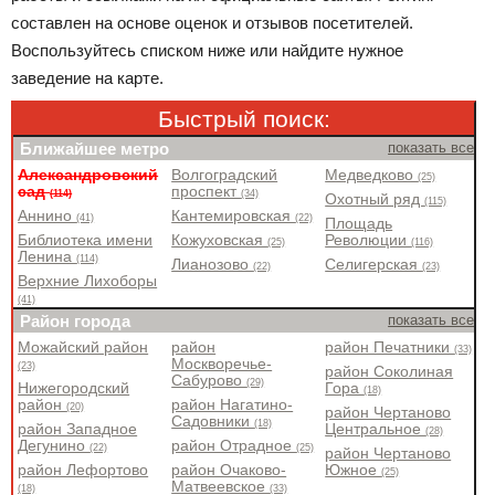
составлен на основе оценок и отзывов посетителей.
Воспользуйтесь списком ниже или найдите нужное
заведение на карте.
Быстрый поиск:
Ближайшее метро
показать все
Александровский
Волгоградский
Медведково
(25)
сад
проспект
(114)
(34)
Охотный ряд
(115)
Аннино
Кантемировская
(41)
(22)
Площадь
Библиотека имени
Кожуховская
Революции
(25)
(116)
Ленина
(114)
Лианозово
Селигерская
(22)
(23)
Верхние Лихоборы
(41)
Район города
показать все
Можайский район
район
район Печатники
(33)
Москворечье-
(23)
район Соколиная
Сабурово
(29)
Нижегородский
Гора
(18)
район
район Нагатино-
(20)
район Чертаново
Садовники
(18)
район Западное
Центральное
(28)
Дегунино
район Отрадное
(22)
(25)
район Чертаново
район Лефортово
район Очаково-
Южное
(25)
Матвеевское
(18)
(33)