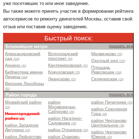
уже посетивших то или иное заведение.
Вы также можете принять участие в формировании рейтинга
автосервисов по ремонту двигателей Москвы, оставив свой
отзыв или поставив оценку заведению.
Быстрый поиск:
Ближайшее метро
показать все
Александровский
Волгоградский
Медведково
(25)
сад
проспект
(114)
(34)
Охотный ряд
(115)
Аннино
Кантемировская
(41)
(22)
Площадь
Библиотека имени
Кожуховская
Революции
(25)
(116)
Ленина
(114)
Лианозово
Селигерская
(22)
(23)
Верхние Лихоборы
(41)
Район города
показать все
Можайский район
район
район Печатники
(33)
Москворечье-
(23)
район Соколиная
Сабурово
(29)
Нижегородский
Гора
(18)
район
район Нагатино-
(20)
район Чертаново
Садовники
(18)
район Западное
Центральное
(28)
Дегунино
район Отрадное
(22)
(25)
район Чертаново
район Лефортово
район Очаково-
Южное
(25)